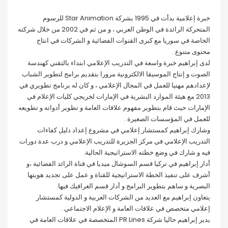
خبرة إعلامية بدأت في 1995 بشركة Star Animation للرسوم
المتحركة الرائدة في الوطن العربي ، و من ثم في 2002 من خلال شركته
الخاصة في سوريا مع كبرى القنوات الفضائية و الشركات في انتاج
محتوى متنوع .
لدى إبراهيم خبرة واسعة في التدريب الإعلامي ابتداء بالتقني كهندسة
الصوت و إنتاج الموسيقا الالكترونية مرورا بتقديم برامج لتطوير الشباب
لإعدادهم مهنيا للعمل في المجال الإعلامي ، و كان له برنامج تطويري في
2013 مع هيئة الموارد البشرية في الإمارات لخريجي كليات الإعلام في
الإمارات حيث قام بتطوير مفهوم علاقات العامة و تطوير أدواته و تطويعه
للعمل في المؤسسات الصغيرة .
وشارك إبراهيم كمستشار إعلامي في مشروع إعداد دليل كفاءات
التدريب الإعلامي في مركز الجزيرة للتدريب الإعلامي و درب عدة دورات
فيه و شارك في وضع خطته الاستراتيجية الحالية.
أدار إبراهيم في تركيا قسم السوشال ميديا في قناة الرائد الفضائية ،و
أشرف على تنفيذ الخطة الاستراتيجية للقناة و عمل على تجديد هويتها
البصرية و ساهم بتطوير البرامج و أدار قسم الغرافيك فيها.
يتعاون إبراهيم مع العديد من الشركات العربية و الدولية كمستشار
إعلامي متخصص في علاقات العامة و الإعلام الاجتماعي .
يدير إبراهيم حاليا شركة PR Lines المتخصصة في علاقات العامة في