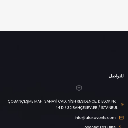
للتواصل
ÇOBANÇEŞME MAH. SANAYİ CAD. NİSH RESIDENCE, D BLOK No:
44 D / 32 BAHÇELİEVLER / İSTANBUL
info@afakevents.com
00905013334555