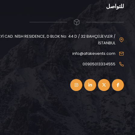
للتواصل
CAD. NİSH RESIDENCE, D BLOK No: 44 D / 32 BAHÇELİEVLER /
İSTANBUL
info@afakevents.com
00905013334555