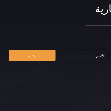
رية
إرسال