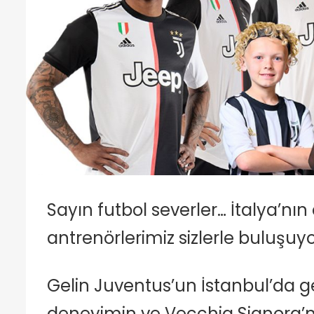
Sayın futbol severler… İtalya’n
antrenörlerimiz sizlerle buluşuyo
Gelin Juventus’un İstanbul’da 
deneyimin ve Vecchia Signora’nın