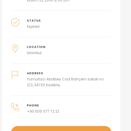
Kasım 22, 2019 12:00 am
STATUS
Expired
LOCATION
Istanbul
ADDRESS
Yumurtacı Abdibey Cad Bahçem sokak no :
2/2, 34720 Kadıköy
PHONE
+90 505 077 72 22