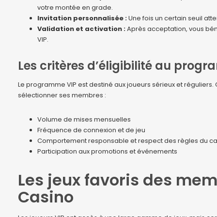
votre montée en grade.
Invitation personnalisée :
Une fois un certain seuil att
Validation et activation :
Après acceptation, vous bé
VIP.
Les critères d’éligibilité au prog
Le programme VIP est destiné aux joueurs sérieux et réguliers
sélectionner ses membres :
Volume de mises mensuelles
Fréquence de connexion et de jeu
Comportement responsable et respect des règles du ca
Participation aux promotions et événements
Les jeux favoris des mem
Casino