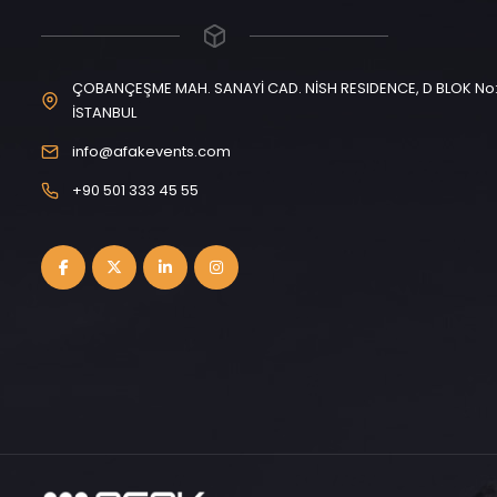
ÇOBANÇEŞME MAH. SANAYİ CAD. NİSH RESIDENCE, D BLOK No: 
İSTANBUL
info@afakevents.com
+90 501 333 45 55