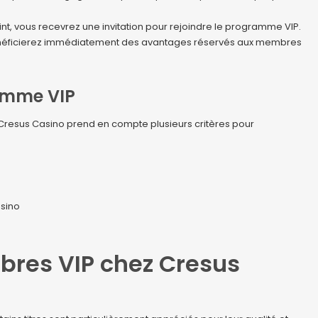
eint, vous recevrez une invitation pour rejoindre le programme VIP.
néficierez immédiatement des avantages réservés aux membres
ramme VIP
. Cresus Casino prend en compte plusieurs critères pour
sino
bres VIP chez Cresus