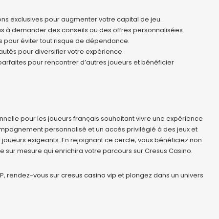
ons exclusives pour augmenter votre capital de jeu.
as à demander des conseils ou des offres personnalisées.
s pour éviter tout risque de dépendance.
autés pour diversifier votre expérience.
rfaites pour rencontrer d’autres joueurs et bénéficier
elle pour les joueurs français souhaitant vivre une expérience
pagnement personnalisé et un accès privilégié à des jeux et
joueurs exigeants. En rejoignant ce cercle, vous bénéficiez non
 sur mesure qui enrichira votre parcours sur Cresus Casino.
IP, rendez-vous sur
cresus casino vip
et plongez dans un univers