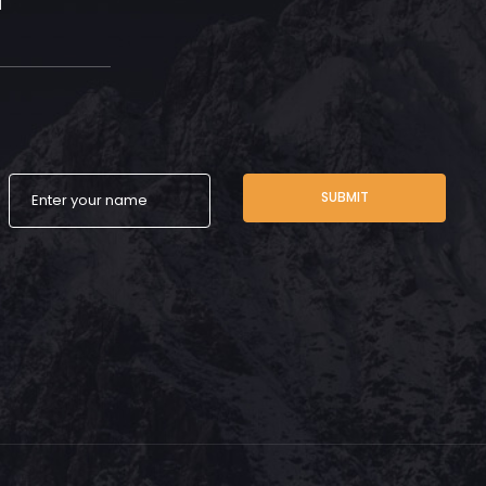
SUBMIT