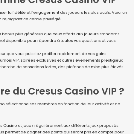
la fidélité et l’engagement des joueurs les plus actifs. Voici un
ejoignant ce cercle privilégié :
 bonus plus généreux que ceux offerts aux joueurs standards.
el disponible pour répondre à toutes vos questions et vous
r que vous puissiez profiter rapidement de vos gains.
rnois VIP, soirées exclusives et autres événements prestigieux.
echerche de sensations fortes, des plafonds de mise plus élevés
 du Cresus Casino VIP ?
o sélectionne ses membres en fonction de leur activité et de
 Casino et jouez régulièrement aux différents jeux proposés.
s permet de gagner des points qui seront pris en compte pour