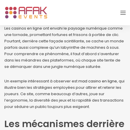
Les casinos en ligne ont envahi le paysage numérique comme
une tornade, promettant fortunes et frissons à portée de clic.
Pourtant, derrière cette façade scintillante, se cache un monde
parfois aussi complexe qu’un labyrinthe de machines à sous.
Pour comprendre ce phénomène, il faut d’abord s’aventurer
dans les méandres des plateformes, où chaque site tente de
se démarquer dans une jungle numérique saturée.
Un exemple intéressant à observer est
mad casino en ligne
, qui
illustre bien les stratégies employées pour attirer et retenir les
joueurs. Ce site, comme beaucoup d’autres, joue sur
l’ergonomie, la diversité des jeux et la rapidité des transactions
pour séduire un public toujours plus exigeant.
Les mécanismes derrière