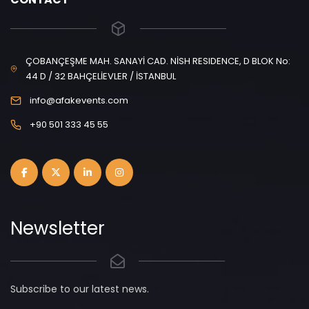
ÇOBANÇEŞME MAH. SANAYİ CAD. NİSH RESIDENCE, D BLOK No:
44 D / 32 BAHÇELİEVLER / İSTANBUL
info@afakevents.com
+90 501 333 45 55
Newsletter
Subscribe to our latest news.