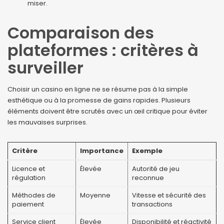
miser.
Comparaison des
plateformes : critères à
surveiller
Choisir un casino en ligne ne se résume pas à la simple
esthétique ou à la promesse de gains rapides. Plusieurs
éléments doivent être scrutés avec un œil critique pour éviter
les mauvaises surprises.
Critère
Importance
Exemple
Licence et
Élevée
Autorité de jeu
régulation
reconnue
Méthodes de
Moyenne
Vitesse et sécurité des
paiement
transactions
Service client
Élevée
Disponibilité et réactivité