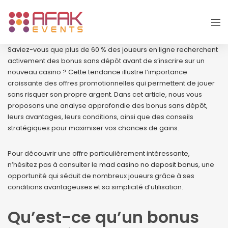
Saviez-vous que plus de 60 % des joueurs en ligne recherchent
activement des bonus sans dépôt avant de s’inscrire sur un
nouveau casino ? Cette tendance illustre l’importance
croissante des offres promotionnelles qui permettent de jouer
sans risquer son propre argent. Dans cet article, nous vous
proposons une analyse approfondie des bonus sans dépôt,
leurs avantages, leurs conditions, ainsi que des conseils
stratégiques pour maximiser vos chances de gains.
Pour découvrir une offre particulièrement intéressante,
n’hésitez pas à consulter le
mad casino no deposit bonus
, une
opportunité qui séduit de nombreux joueurs grâce à ses
conditions avantageuses et sa simplicité d’utilisation.
Qu’est-ce qu’un bonus