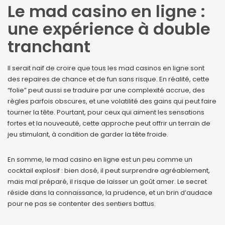
Le mad casino en ligne :
une expérience à double
tranchant
Il serait naïf de croire que tous les mad casinos en ligne sont
des repaires de chance et de fun sans risque. En réalité, cette
“folie” peut aussi se traduire par une complexité accrue, des
règles parfois obscures, et une volatilité des gains qui peut faire
tourner la tête. Pourtant, pour ceux qui aiment les sensations
fortes et la nouveauté, cette approche peut offrir un terrain de
jeu stimulant, à condition de garder la tête froide.
En somme, le mad casino en ligne est un peu comme un
cocktail explosif : bien dosé, il peut surprendre agréablement,
mais mal préparé, il risque de laisser un goût amer. Le secret
réside dans la connaissance, la prudence, et un brin d’audace
pour ne pas se contenter des sentiers battus.