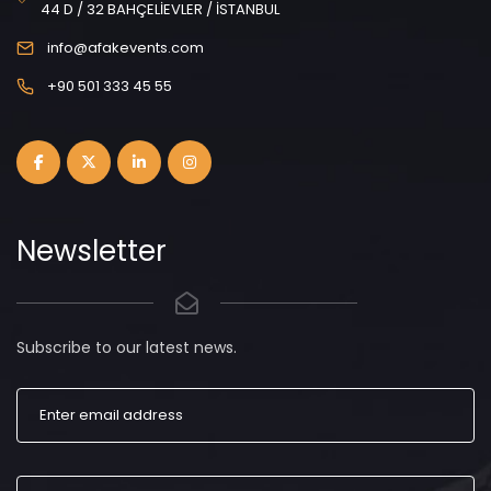
44 D / 32 BAHÇELİEVLER / İSTANBUL
info@afakevents.com
+90 501 333 45 55
Newsletter
Subscribe to our latest news.