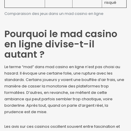
risqué
Comparaison des jeux dans un mad casino en ligne
Pourquoi le mad casino
en ligne divise-t-il
autant ?
Le terme “mad” dans mad casino en ligne n’est pas choisi au
hasard. Il évoque une certaine folie, une rupture avec les
standards. Certains joueurs y voient une bouffée d’air frais, une
manière de casser la monotonie des plateformes trop
formatées. D’autres, en revanche, se méfient de cette
ambiance qui peut parfois sembler trop chaotique, voire
borderline. Après tout, quand on parle d’argent réel, la
prudence est de mise.
Les avis sur ces casinos oscillent souvent entre fascination et