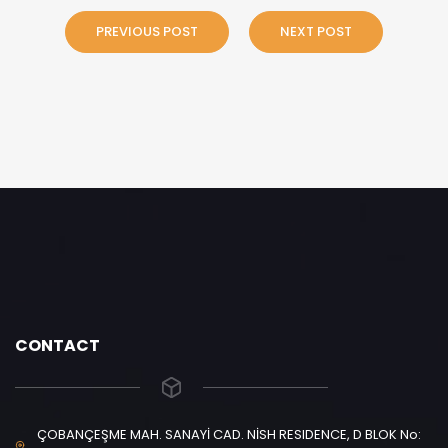
PREVIOUS POST
NEXT POST
CONTACT
ÇOBANÇEŞME MAH. SANAYİ CAD. NİSH RESIDENCE, D BLOK No: