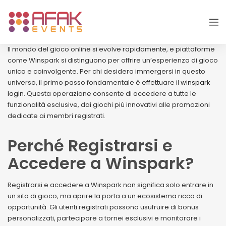
Il mondo del gioco online si evolve rapidamente, e piattaforme
come Winspark si distinguono per offrire un’esperienza di gioco
unica e coinvolgente. Per chi desidera immergersi in questo
universo, il primo passo fondamentale è effettuare il
winspark
login
. Questa operazione consente di accedere a tutte le
funzionalità esclusive, dai giochi più innovativi alle promozioni
dedicate ai membri registrati.
Perché Registrarsi e
Accedere a Winspark?
Registrarsi e accedere a Winspark non significa solo entrare in
un sito di gioco, ma aprire la porta a un ecosistema ricco di
opportunità. Gli utenti registrati possono usufruire di bonus
personalizzati, partecipare a tornei esclusivi e monitorare i