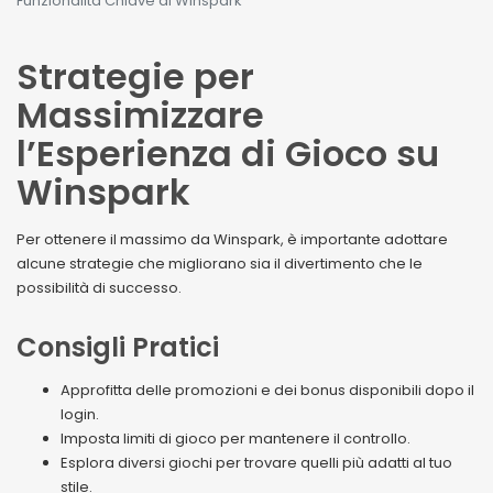
Funzionalità Chiave di Winspark
Strategie per
Massimizzare
l’Esperienza di Gioco su
Winspark
Per ottenere il massimo da Winspark, è importante adottare
alcune strategie che migliorano sia il divertimento che le
possibilità di successo.
Consigli Pratici
Approfitta delle promozioni e dei bonus disponibili dopo il
login.
Imposta limiti di gioco per mantenere il controllo.
Esplora diversi giochi per trovare quelli più adatti al tuo
stile.