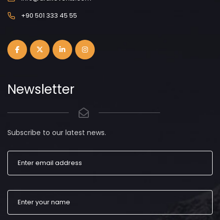
+90 501 333 45 55
Newsletter
Subscribe to our latest news.