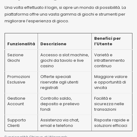
Una volta effettuato il login, si apre un mondo di possibilità. La
piattaforma offre una vasta gamma di giochi e strumenti per
migliorare l’esperienza di gioco.
Benefici per
Funzionalità
Descrizione
l’Utente
Sezione
Accesso a slot machine,
Varietà e
Giochi
giochi da tavolo e live
intrattenimento
casino
continuo
Promozioni
Offerte speciali
Maggiore valore
Esclusive
riservate agli utenti
e opportunità di
registrati
vincita
Gestione
Controllo saldo,
Facilità e
Account
deposito e prelievo
sicurezza nelle
fondi
transazioni
Supporto
Assistenza via chat,
Risposte rapide e
Clienti
email e telefono
soluzioni efficaci