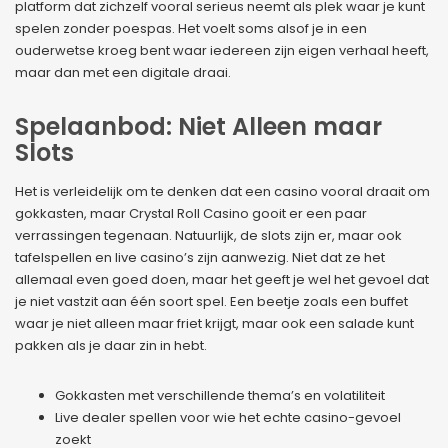
platform dat zichzelf vooral serieus neemt als plek waar je kunt
spelen zonder poespas. Het voelt soms alsof je in een
ouderwetse kroeg bent waar iedereen zijn eigen verhaal heeft,
maar dan met een digitale draai.
Spelaanbod: Niet Alleen maar
Slots
Het is verleidelijk om te denken dat een casino vooral draait om
gokkasten, maar Crystal Roll Casino gooit er een paar
verrassingen tegenaan. Natuurlijk, de slots zijn er, maar ook
tafelspellen en live casino’s zijn aanwezig. Niet dat ze het
allemaal even goed doen, maar het geeft je wel het gevoel dat
je niet vastzit aan één soort spel. Een beetje zoals een buffet
waar je niet alleen maar friet krijgt, maar ook een salade kunt
pakken als je daar zin in hebt.
Gokkasten met verschillende thema’s en volatiliteit
Live dealer spellen voor wie het echte casino-gevoel
zoekt