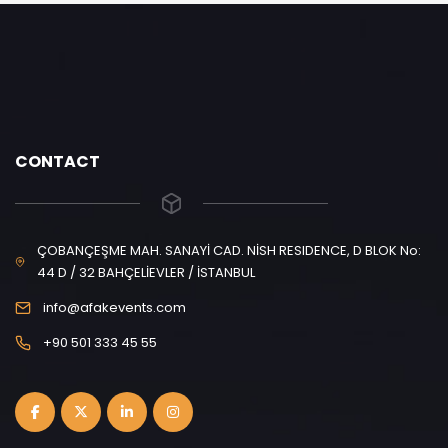
CONTACT
ÇOBANÇEŞME MAH. SANAYİ CAD. NİSH RESIDENCE, D BLOK No:
44 D / 32 BAHÇELİEVLER / İSTANBUL
info@afakevents.com
+90 501 333 45 55