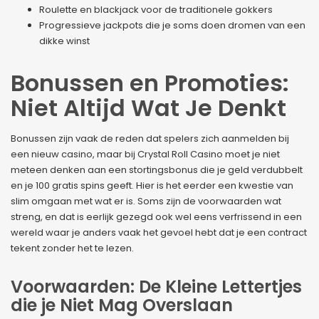
Roulette en blackjack voor de traditionele gokkers
Progressieve jackpots die je soms doen dromen van een
dikke winst
Bonussen en Promoties:
Niet Altijd Wat Je Denkt
Bonussen zijn vaak de reden dat spelers zich aanmelden bij
een nieuw casino, maar bij Crystal Roll Casino moet je niet
meteen denken aan een stortingsbonus die je geld verdubbelt
en je 100 gratis spins geeft. Hier is het eerder een kwestie van
slim omgaan met wat er is. Soms zijn de voorwaarden wat
streng, en dat is eerlijk gezegd ook wel eens verfrissend in een
wereld waar je anders vaak het gevoel hebt dat je een contract
tekent zonder het te lezen.
Voorwaarden: De Kleine Lettertjes
die je Niet Mag Overslaan