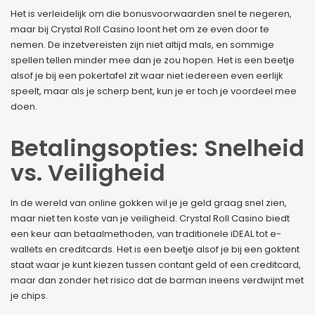
Het is verleidelijk om die bonusvoorwaarden snel te negeren,
maar bij Crystal Roll Casino loont het om ze even door te
nemen. De inzetvereisten zijn niet altijd mals, en sommige
spellen tellen minder mee dan je zou hopen. Het is een beetje
alsof je bij een pokertafel zit waar niet iedereen even eerlijk
speelt, maar als je scherp bent, kun je er toch je voordeel mee
doen.
Betalingsopties: Snelheid
vs. Veiligheid
In de wereld van online gokken wil je je geld graag snel zien,
maar niet ten koste van je veiligheid. Crystal Roll Casino biedt
een keur aan betaalmethoden, van traditionele iDEAL tot e-
wallets en creditcards. Het is een beetje alsof je bij een goktent
staat waar je kunt kiezen tussen contant geld of een creditcard,
maar dan zonder het risico dat de barman ineens verdwijnt met
je chips.