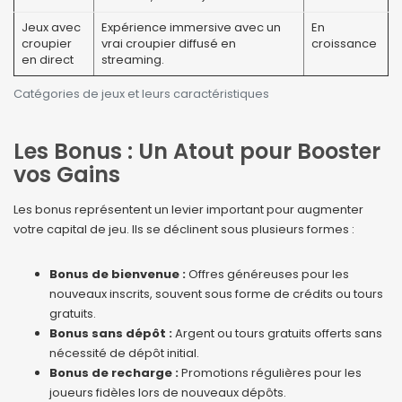
Jeux avec
Expérience immersive avec un
En
croupier
vrai croupier diffusé en
croissance
en direct
streaming.
Catégories de jeux et leurs caractéristiques
Les Bonus : Un Atout pour Booster
vos Gains
Les bonus représentent un levier important pour augmenter
votre capital de jeu. Ils se déclinent sous plusieurs formes :
Bonus de bienvenue :
Offres généreuses pour les
nouveaux inscrits, souvent sous forme de crédits ou tours
gratuits.
Bonus sans dépôt :
Argent ou tours gratuits offerts sans
nécessité de dépôt initial.
Bonus de recharge :
Promotions régulières pour les
joueurs fidèles lors de nouveaux dépôts.