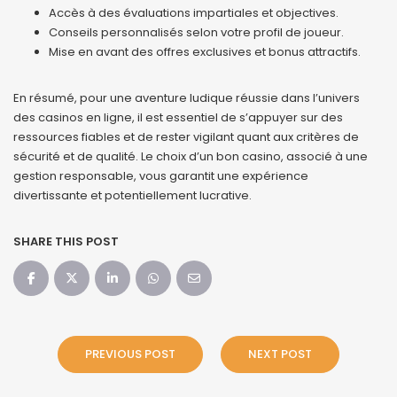
Accès à des évaluations impartiales et objectives.
Conseils personnalisés selon votre profil de joueur.
Mise en avant des offres exclusives et bonus attractifs.
En résumé, pour une aventure ludique réussie dans l’univers
des casinos en ligne, il est essentiel de s’appuyer sur des
ressources fiables et de rester vigilant quant aux critères de
sécurité et de qualité. Le choix d’un bon casino, associé à une
gestion responsable, vous garantit une expérience
divertissante et potentiellement lucrative.
SHARE THIS POST
PREVIOUS POST
NEXT POST