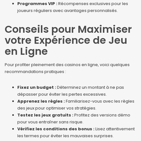
Programmes VIP :
Récompenses exclusives pour les
joueurs réguliers avec avantages personnalisés.
Conseils pour Maximiser
votre Expérience de Jeu
en Ligne
Pour profiter pleinement des casinos en ligne, voici quelques
recommandations pratiques :
Fixez un budget :
Déterminez un montant à ne pas
dépasser pour éviter les pertes excessives.
Apprenez les règles :
Familiarisez-vous avec les règles
des jeux pour optimiser vos stratégies.
Testez les jeux gratuits :
Profitez des versions démo
pour vous entraîner sans risque.
Vérifiez les conditions des bonus :
Lisez attentivement
les termes pour éviter les mauvaises surprises.