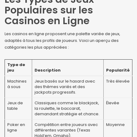
Populaires sur les
Casinos en Ligne
Les casinos en ligne proposent une palette variée de jeux,
adaptés à tous les profils de joueurs. Voici un aperçu des
catégories les plus appréciées :
Type de
jeu
Description
Popularité
Machines
Jeux basés sur le hasard avec
Très élevée
à sous
des thèmes variés et des
jackpots progressifs.
Jeux de
Classiques comme le blackjack,
Élevée
table
la roulette, le baccarat,
demandant stratégie et chance.
Poker en
Compétition entre joueurs avec
Moyenne
ligne
différentes variantes (Texas
Hold’em, Omaha).