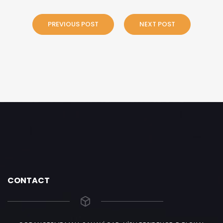
PREVIOUS POST
NEXT POST
CONTACT