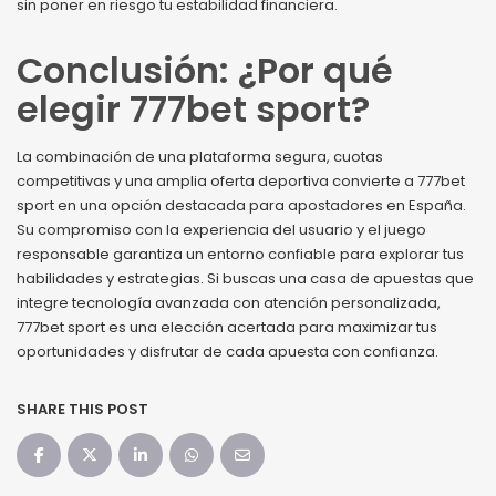
sin poner en riesgo tu estabilidad financiera.
Conclusión: ¿Por qué
elegir 777bet sport?
La combinación de una plataforma segura, cuotas
competitivas y una amplia oferta deportiva convierte a 777bet
sport en una opción destacada para apostadores en España.
Su compromiso con la experiencia del usuario y el juego
responsable garantiza un entorno confiable para explorar tus
habilidades y estrategias. Si buscas una casa de apuestas que
integre tecnología avanzada con atención personalizada,
777bet sport es una elección acertada para maximizar tus
oportunidades y disfrutar de cada apuesta con confianza.
SHARE THIS POST