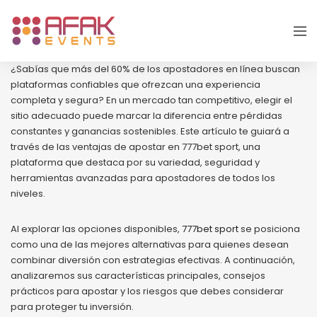
¿Sabías que más del 60% de los apostadores en línea buscan
plataformas confiables que ofrezcan una experiencia
completa y segura? En un mercado tan competitivo, elegir el
sitio adecuado puede marcar la diferencia entre pérdidas
constantes y ganancias sostenibles. Este artículo te guiará a
través de las ventajas de apostar en 777bet sport, una
plataforma que destaca por su variedad, seguridad y
herramientas avanzadas para apostadores de todos los
niveles.
Al explorar las opciones disponibles,
777bet sport
se posiciona
como una de las mejores alternativas para quienes desean
combinar diversión con estrategias efectivas. A continuación,
analizaremos sus características principales, consejos
prácticos para apostar y los riesgos que debes considerar
para proteger tu inversión.