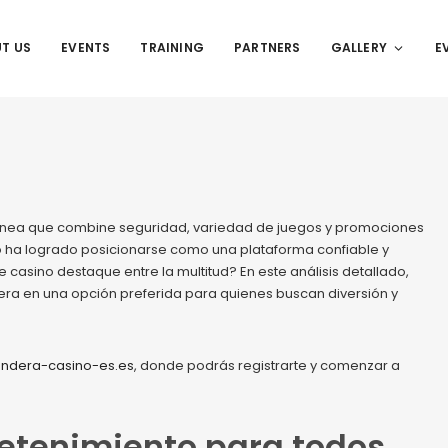
T US
EVENTS
TRAINING
PARTNERS
GALLERY
E
 línea que combine seguridad, variedad de juegos y promociones
o ha logrado posicionarse como una plataforma confiable y
casino destaque entre la multitud? En este análisis detallado,
era en una opción preferida para quienes buscan diversión y
ndera-casino-es.es
, donde podrás registrarte y comenzar a
retenimiento para todos