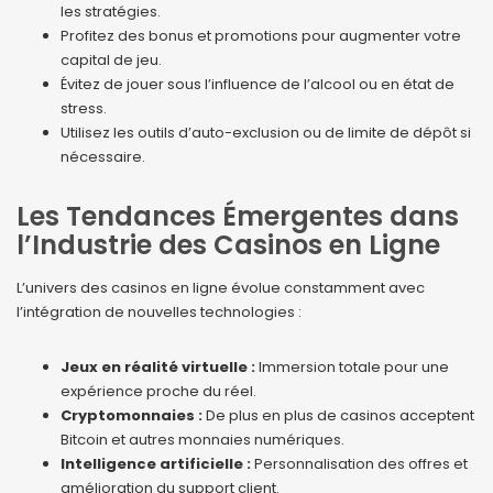
les stratégies.
Profitez des bonus et promotions pour augmenter votre
capital de jeu.
Évitez de jouer sous l’influence de l’alcool ou en état de
stress.
Utilisez les outils d’auto-exclusion ou de limite de dépôt si
nécessaire.
Les Tendances Émergentes dans
l’Industrie des Casinos en Ligne
L’univers des casinos en ligne évolue constamment avec
l’intégration de nouvelles technologies :
Jeux en réalité virtuelle :
Immersion totale pour une
expérience proche du réel.
Cryptomonnaies :
De plus en plus de casinos acceptent
Bitcoin et autres monnaies numériques.
Intelligence artificielle :
Personnalisation des offres et
amélioration du support client.