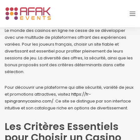
Le monde des casinos en ligne ne cesse de se développer
avec une multitude de plateformes offrant des expériences
variées. Pour les joueurs français, choisir un site fiable et
divertissant est essentiel pour profiter pleinement de leurs
sessions de jeu. La diversité des offres, la sécurité, ainsi que les
bonus proposés sont des critères déterminants dans cette
sélection.
Pour découvrir une plateforme qui allie sécurité, variété de jeux
et promotions attractives, visitez
https://fr-
spingrannycasino.com/
. Ce site se distingue par son interface
intuitive et son catalogue riche en options de divertissement.
Les Critères Essentiels
pour Choisir un Casino