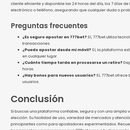
cliente eficiente y disponible las 24 horas del día, los 7 días
electrónico o teléfono, asegurando que cualquier duda o pro
Preguntas frecuentes
¿Es seguro apostar en 777bet?
Sí, 777bet utiliza tec
transacciones.
¿Puedo apostar desde mi móvil?
Sí, la plataforma es
en cualquier lugar.
¿Cuánto tiempo tarda en procesarse un retiro?
Dep
horas.
¿Hay bonos para nuevos usuarios?
Sí, 777bet ofrece
usuarios.
Conclusión
Si buscas una plataforma confiable, segura y con una amplia 
elección. Su facilidad de uso, variedad de mercados y atención
principiantes como para apostadores experimentados. Recuer