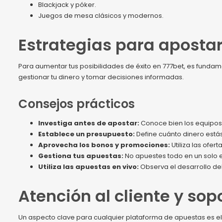
Blackjack y póker.
Juegos de mesa clásicos y modernos.
Estrategias para apostar
Para aumentar tus posibilidades de éxito en 777bet, es fundam
gestionar tu dinero y tomar decisiones informadas.
Consejos prácticos
Investiga antes de apostar:
Conoce bien los equipos,
Establece un presupuesto:
Define cuánto dinero estás
Aprovecha los bonos y promociones:
Utiliza las ofert
Gestiona tus apuestas:
No apuestes todo en un solo ev
Utiliza las apuestas en vivo:
Observa el desarrollo de
Atención al cliente y sop
Un aspecto clave para cualquier plataforma de apuestas es el s