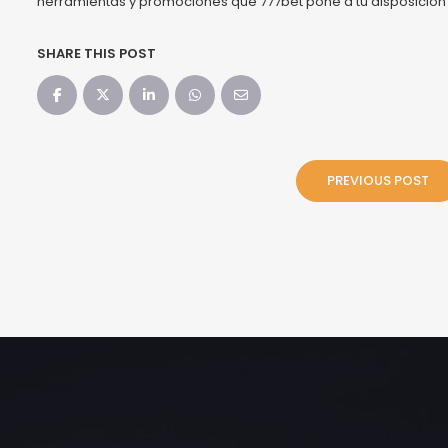
herramientas y promociones que 777bet pone a tu disposición 
SHARE THIS POST
PREVIOUS POST