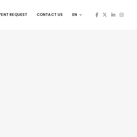
VENT REQUEST
CONTACT US
EN