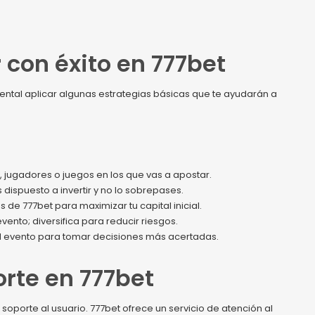
 con éxito en 777bet
ental aplicar algunas estrategias básicas que te ayudarán a
 jugadores o juegos en los que vas a apostar.
 dispuesto a invertir y no lo sobrepases.
as de 777bet para maximizar tu capital inicial.
ento; diversifica para reducir riesgos.
l evento para tomar decisiones más acertadas.
orte en 777bet
oporte al usuario. 777bet ofrece un servicio de atención al