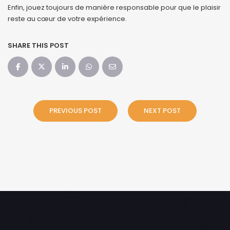
Enfin, jouez toujours de manière responsable pour que le plaisir
reste au cœur de votre expérience.
SHARE THIS POST
PREVIOUS POST
NEXT POST