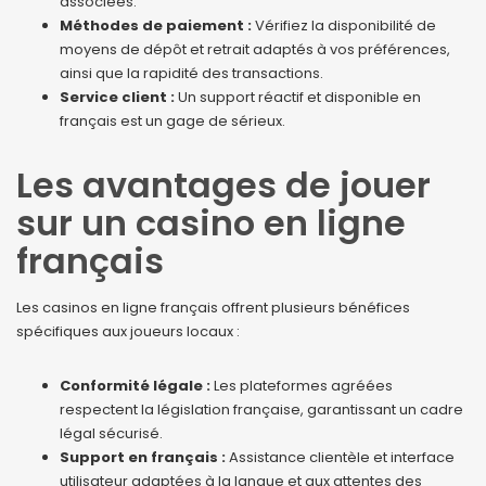
associées.
Méthodes de paiement :
Vérifiez la disponibilité de
moyens de dépôt et retrait adaptés à vos préférences,
ainsi que la rapidité des transactions.
Service client :
Un support réactif et disponible en
français est un gage de sérieux.
Les avantages de jouer
sur un casino en ligne
français
Les casinos en ligne français offrent plusieurs bénéfices
spécifiques aux joueurs locaux :
Conformité légale :
Les plateformes agréées
respectent la législation française, garantissant un cadre
légal sécurisé.
Support en français :
Assistance clientèle et interface
utilisateur adaptées à la langue et aux attentes des