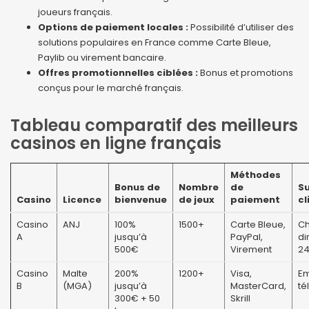
joueurs français.
Options de paiement locales :
Possibilité d’utiliser des
solutions populaires en France comme Carte Bleue,
Paylib ou virement bancaire.
Offres promotionnelles ciblées :
Bonus et promotions
conçus pour le marché français.
Tableau comparatif des meilleurs
casinos en ligne français
Méthodes
Bonus de
Nombre
de
S
Casino
Licence
bienvenue
de jeux
paiement
cl
Casino
ANJ
100%
1500+
Carte Bleue,
Ch
A
jusqu’à
PayPal,
di
500€
Virement
24
Casino
Malte
200%
1200+
Visa,
Em
B
(MGA)
jusqu’à
MasterCard,
té
300€ + 50
Skrill