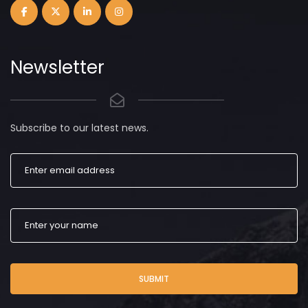
Newsletter
Subscribe to our latest news.
SUBMIT