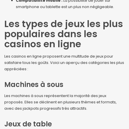
Compatibilité mobile :
La possibilité de jouer sur
smartphone ou tablette est un plus non négligeable.
Les types de jeux les plus
populaires dans les
casinos en ligne
Les casinos en ligne proposent une multitude de jeux pour
satisfaire tous les goûts. Voici un aperçu des catégories les plus
appréciées :
Machines à sous
Les machines à sous représentent la majorité des jeux
proposés. Elles se déclinent en plusieurs thèmes et formats,
avec des jackpots progressifs très attractifs.
Jeux de table