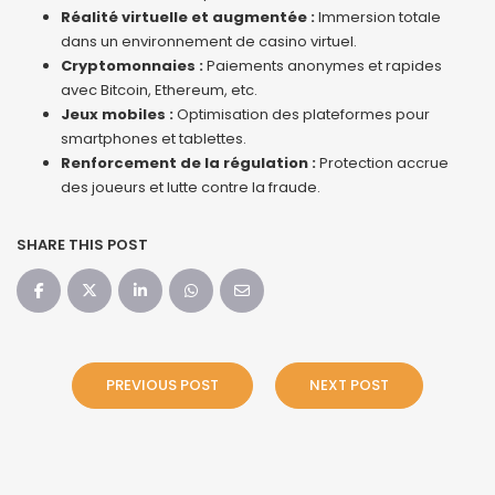
Réalité virtuelle et augmentée :
Immersion totale
dans un environnement de casino virtuel.
Cryptomonnaies :
Paiements anonymes et rapides
avec Bitcoin, Ethereum, etc.
Jeux mobiles :
Optimisation des plateformes pour
smartphones et tablettes.
Renforcement de la régulation :
Protection accrue
des joueurs et lutte contre la fraude.
SHARE THIS POST
PREVIOUS POST
NEXT POST