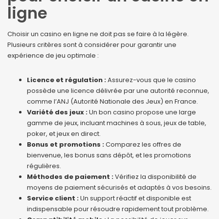
ligne
Choisir un casino en ligne ne doit pas se faire à la légère.
Plusieurs critères sont à considérer pour garantir une
expérience de jeu optimale :
Licence et régulation :
Assurez-vous que le casino
possède une licence délivrée par une autorité reconnue,
comme l’ANJ (Autorité Nationale des Jeux) en France.
Variété des jeux :
Un bon casino propose une large
gamme de jeux, incluant machines à sous, jeux de table,
poker, et jeux en direct.
Bonus et promotions :
Comparez les offres de
bienvenue, les bonus sans dépôt, et les promotions
régulières.
Méthodes de paiement :
Vérifiez la disponibilité de
moyens de paiement sécurisés et adaptés à vos besoins.
Service client :
Un support réactif et disponible est
indispensable pour résoudre rapidement tout problème.