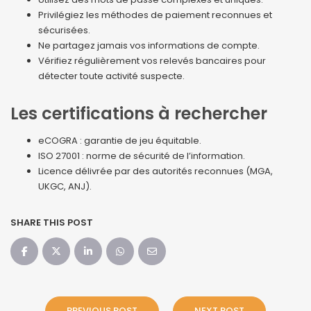
Privilégiez les méthodes de paiement reconnues et
sécurisées.
Ne partagez jamais vos informations de compte.
Vérifiez régulièrement vos relevés bancaires pour
détecter toute activité suspecte.
Les certifications à rechercher
eCOGRA : garantie de jeu équitable.
ISO 27001 : norme de sécurité de l’information.
Licence délivrée par des autorités reconnues (MGA,
UKGC, ANJ).
SHARE THIS POST
PREVIOUS POST
NEXT POST