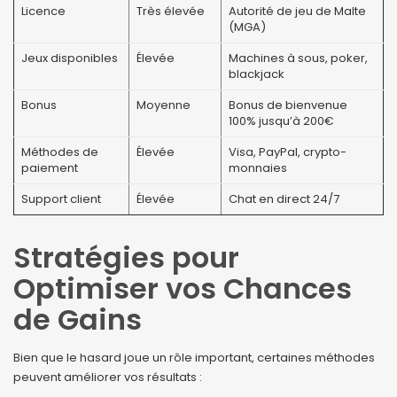
Licence
Très élevée
Autorité de jeu de Malte
(MGA)
Jeux disponibles
Élevée
Machines à sous, poker,
blackjack
Bonus
Moyenne
Bonus de bienvenue
100% jusqu’à 200€
Méthodes de
Élevée
Visa, PayPal, crypto-
paiement
monnaies
Support client
Élevée
Chat en direct 24/7
Stratégies pour
Optimiser vos Chances
de Gains
Bien que le hasard joue un rôle important, certaines méthodes
peuvent améliorer vos résultats :