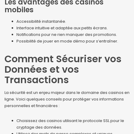
Les avantages des casinos
mobiles
Accessibilité instantanée.
Interface intuitive et adaptée aux petits écrans.
Notifications pour ne rien manquer des promotions.
Possibilité de jouer en mode démo pour s’entraîner.
Comment Sécuriser vos
Données et vos
Transactions
La sécurité est un enjeu majeur dans le domaine des casinos en
ligne. Voici quelques conseils pour protéger vos informations
personnelles et financières :
Choisissez des casinos utilisant le protocole SSL pour le
cryptage des données.
Utilisez des mots de passe complexes et uniques.