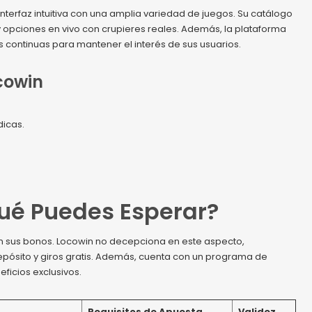
terfaz intuitiva con una amplia variedad de juegos. Su catálogo
opciones en vivo con crupieres reales. Además, la plataforma
continuas para mantener el interés de sus usuarios.
cowin
icas.
ué Puedes Esperar?
son sus bonos. Locowin no decepciona en este aspecto,
pósito y giros gratis. Además, cuenta con un programa de
ficios exclusivos.
Requisitos de Apuesta
Validez