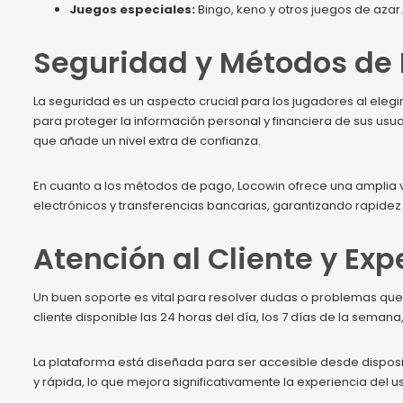
Juegos especiales:
Bingo, keno y otros juegos de azar.
Seguridad y Métodos de
La seguridad es un aspecto crucial para los jugadores al elegir
para proteger la información personal y financiera de sus usu
que añade un nivel extra de confianza.
En cuanto a los métodos de pago, Locowin ofrece una amplia v
electrónicos y transferencias bancarias, garantizando rapidez
Atención al Cliente y Exp
Un buen soporte es vital para resolver dudas o problemas que
cliente disponible las 24 horas del día, los 7 días de la semana
La plataforma está diseñada para ser accesible desde disposit
y rápida, lo que mejora significativamente la experiencia del u