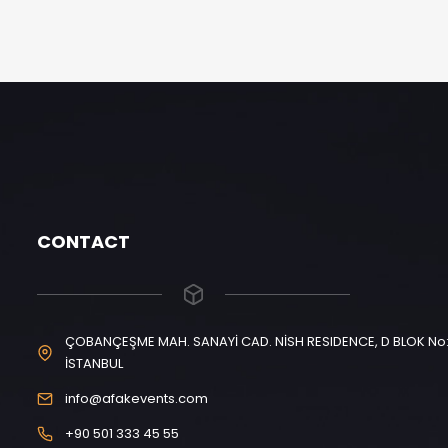
CONTACT
ÇOBANÇEŞME MAH. SANAYİ CAD. NİSH RESIDENCE, D BLOK No: 
İSTANBUL
info@afakevents.com
+90 501 333 45 55