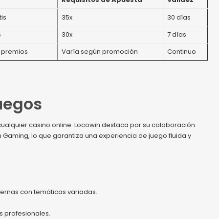
is
35x
30 días
s
30x
7 días
y premios
Varía según promoción
Continuo
uegos
cualquier casino online. Locowin destaca por su colaboración
 Gaming, lo que garantiza una experiencia de juego fluida y
ernas con temáticas variadas.
s profesionales.