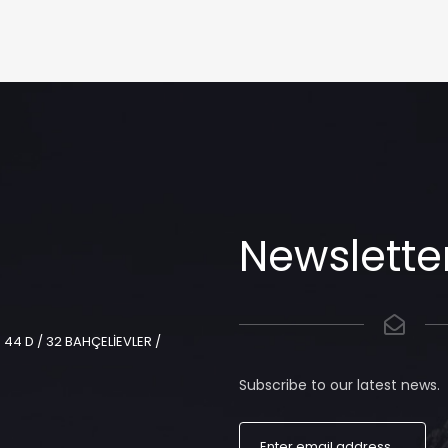
Newslette
44 D / 32 BAHÇELİEVLER /
Subscribe to our latest news.