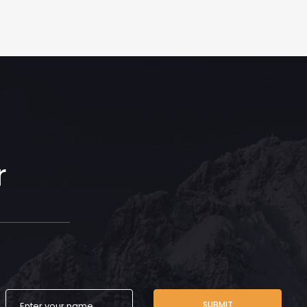
r
SUBMIT