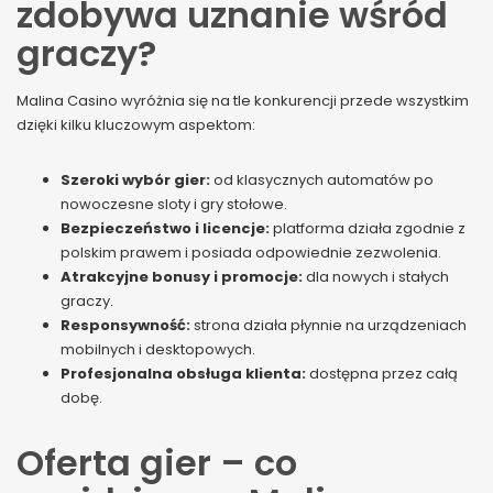
zdobywa uznanie wśród
graczy?
Malina Casino wyróżnia się na tle konkurencji przede wszystkim
dzięki kilku kluczowym aspektom:
Szeroki wybór gier:
od klasycznych automatów po
nowoczesne sloty i gry stołowe.
Bezpieczeństwo i licencje:
platforma działa zgodnie z
polskim prawem i posiada odpowiednie zezwolenia.
Atrakcyjne bonusy i promocje:
dla nowych i stałych
graczy.
Responsywność:
strona działa płynnie na urządzeniach
mobilnych i desktopowych.
Profesjonalna obsługa klienta:
dostępna przez całą
dobę.
Oferta gier – co