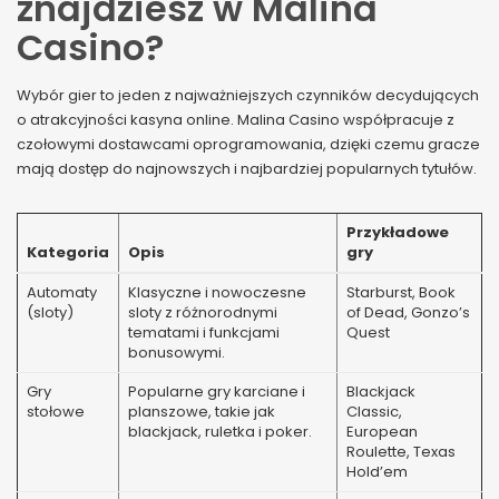
znajdziesz w Malina
Casino?
Wybór gier to jeden z najważniejszych czynników decydujących
o atrakcyjności kasyna online. Malina Casino współpracuje z
czołowymi dostawcami oprogramowania, dzięki czemu gracze
mają dostęp do najnowszych i najbardziej popularnych tytułów.
Przykładowe
Kategoria
Opis
gry
Automaty
Klasyczne i nowoczesne
Starburst, Book
(sloty)
sloty z różnorodnymi
of Dead, Gonzo’s
tematami i funkcjami
Quest
bonusowymi.
Gry
Popularne gry karciane i
Blackjack
stołowe
planszowe, takie jak
Classic,
blackjack, ruletka i poker.
European
Roulette, Texas
Hold’em