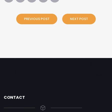
PREVIOUS POST
NEXT POST
CONTACT