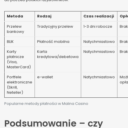
Metoda
Rodzaj
Czas realizacji
Opł
Przelew
Tradycyjny przelew
1-3 dni robocze
Brak
bankowy
BLIK
Płatność mobilna
Natychmiastowo
Brak
Karty
Karta
Natychmiastowo
Brak
płatnicze
kredytowa/debetowa
(Visa,
MasterCard)
Portfele
e-wallet
Natychmiastowo
Moż
elektroniczne
opła
(Skrill,
Neteller)
Popularne metody płatności w Malina Casino
Podsumowanie – czy