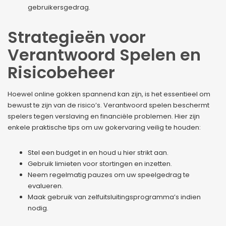
gebruikersgedrag.
Strategieën voor
Verantwoord Spelen en
Risicobeheer
Hoewel online gokken spannend kan zijn, is het essentieel om
bewust te zijn van de risico’s. Verantwoord spelen beschermt
spelers tegen verslaving en financiële problemen. Hier zijn
enkele praktische tips om uw gokervaring veilig te houden:
Stel een budget in en houd u hier strikt aan.
Gebruik limieten voor stortingen en inzetten.
Neem regelmatig pauzes om uw speelgedrag te
evalueren.
Maak gebruik van zelfuitsluitingsprogramma’s indien
nodig.