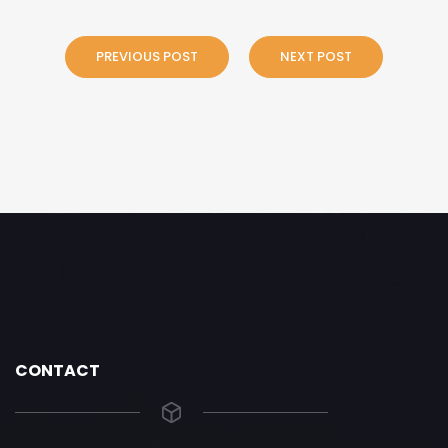
PREVIOUS POST
NEXT POST
CONTACT