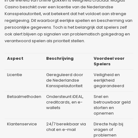
In de wereld van online gokken is veiligheid cruciaal. Magius
Casino beschikt over een licentie van de Nederlandse
Kansspelautoriteit, wat betekent dat het voldoet aan strenge
regelgeving. Dit waarborgt eerlijke spellen en bescherming van
persoonlijke gegevens. Toch is het belangrijk dat spelers zelf
ook alert blijven op signalen van problematisch gokgedrag en
verantwoord spelen als prioriteit stellen.
Aspect
Beschrijving
Voordeel voor
Spelers
Licentie
Gereguleerd door
Veiligheid en
de Nederlandse
eerlijkheid
Kansspelautoriteit
gegarandeerd
Betaalmethoden
Ondersteunt iDEAL,
Snel en
creditcards, en e-
betrouwbaar geld
wallets
storten en
opnemen
Klantenservice
24/7 bereikbaar via
Directe hulp bij
chat en e-mail
vragen of
problemen