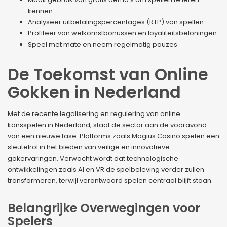
kennen
Analyseer uitbetalingspercentages (RTP) van spellen
Profiteer van welkomstbonussen en loyaliteitsbeloningen
Speel met mate en neem regelmatig pauzes
De Toekomst van Online
Gokken in Nederland
Met de recente legalisering en regulering van online
kansspelen in Nederland, staat de sector aan de vooravond
van een nieuwe fase. Platforms zoals Magius Casino spelen een
sleutelrol in het bieden van veilige en innovatieve
gokervaringen. Verwacht wordt dat technologische
ontwikkelingen zoals AI en VR de spelbeleving verder zullen
transformeren, terwijl verantwoord spelen centraal blijft staan.
Belangrijke Overwegingen voor
Spelers