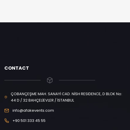
CONTACT
ÇOBANÇEŞME MAH. SANAYİ CAD. NİSH RESIDENCE, D BLOK No:
44 D / 32 BAHÇELİEVLER / İSTANBUL
info@afakevents.com
+90 501 333 45 55