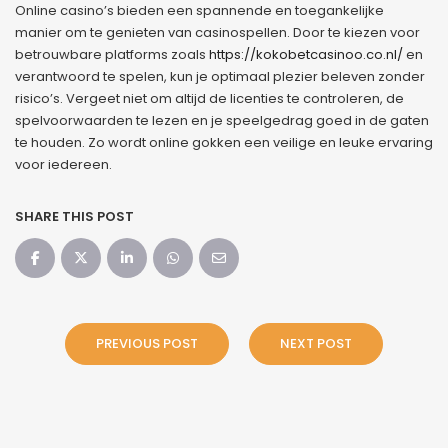
Online casino’s bieden een spannende en toegankelijke
manier om te genieten van casinospellen. Door te kiezen voor
betrouwbare platforms zoals
https://kokobetcasinoo.co.nl/
en
verantwoord te spelen, kun je optimaal plezier beleven zonder
risico’s. Vergeet niet om altijd de licenties te controleren, de
spelvoorwaarden te lezen en je speelgedrag goed in de gaten
te houden. Zo wordt online gokken een veilige en leuke ervaring
voor iedereen.
SHARE THIS POST
PREVIOUS POST
NEXT POST