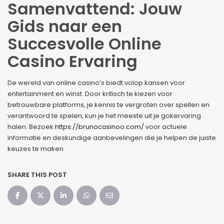
Samenvattend: Jouw
Gids naar een
Succesvolle Online
Casino Ervaring
De wereld van online casino’s biedt volop kansen voor
entertainment en winst. Door kritisch te kiezen voor
betrouwbare platforms, je kennis te vergroten over spellen en
verantwoord te spelen, kun je het meeste uit je gokervaring
halen. Bezoek
https://brunocasinoo.com/
voor actuele
informatie en deskundige aanbevelingen die je helpen de juiste
keuzes te maken.
SHARE THIS POST