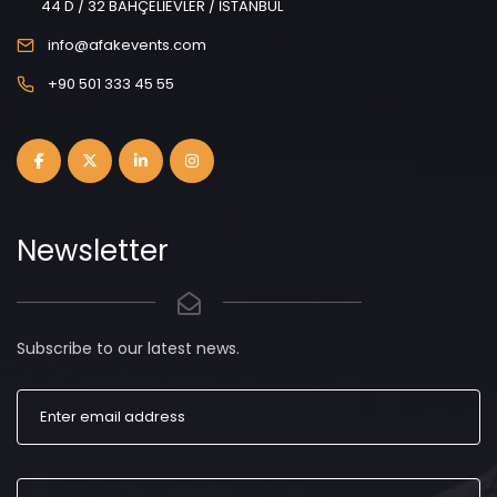
44 D / 32 BAHÇELİEVLER / İSTANBUL
info@afakevents.com
+90 501 333 45 55
Newsletter
Subscribe to our latest news.