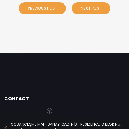
PREVIOUS POST
NEXT POST
CONTACT
ÇOBANÇEŞME MAH. SANAYİ CAD. NİSH RESIDENCE, D BLOK No: