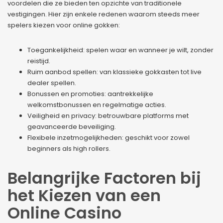
voordelen die ze bieden ten opzichte van traditionele
vestigingen. Hier zijn enkele redenen waarom steeds meer
spelers kiezen voor online gokken:
Toegankelijkheid: spelen waar en wanneer je wilt, zonder
reistijd.
Ruim aanbod spellen: van klassieke gokkasten tot live
dealer spellen.
Bonussen en promoties: aantrekkelijke
welkomstbonussen en regelmatige acties.
Veiligheid en privacy: betrouwbare platforms met
geavanceerde beveiliging.
Flexibele inzetmogelijkheden: geschikt voor zowel
beginners als high rollers.
Belangrijke Factoren bij
het Kiezen van een
Online Casino