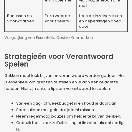
en problemen
via chat, telefoon of e-
mail
Bonussen en
Extra waarde
Lees de inzetvereisten
Voorwaarden
voor spelers
en beperkingen goed
door
Vergelijking van Essentiële Casino Kenmerken
Strategieën voor Verantwoord
Spelen
Gokken moet leuk blijven en verantwoord worden gedaan. Het
is essentieel om grenzen te stellen en je aan een budget te
houden. Hier zijn enkele tips om verantwoord te spelen:
Stel een dag- of weekbudget in en houd je daaraan.
Speel alleen met geld dat je kunt missen.
Neem regelmatig pauzes om helder te blijven denken.
Gebruik tools voor zelfuitsluiting of limieten als dat nodig
is.