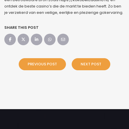
ontdek de beste casino’s die de markt te bieden heeft. Zo ben
je verzekerd van een veilige, eerlijke en plezierige gokervaring.
SHARE THIS POST
PREVIOUS POST
NEXT POST