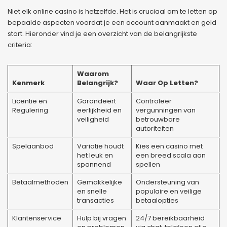
Niet elk online casino is hetzelfde. Het is cruciaal om te letten op
bepaalde aspecten voordat je een account aanmaakt en geld
stort. Hieronder vind je een overzicht van de belangrijkste
criteria:
Waarom
Kenmerk
Belangrijk?
Waar Op Letten?
Licentie en
Garandeert
Controleer
Regulering
eerlijkheid en
vergunningen van
veiligheid
betrouwbare
autoriteiten
Spelaanbod
Variatie houdt
Kies een casino met
het leuk en
een breed scala aan
spannend
spellen
Betaalmethoden
Gemakkelijke
Ondersteuning van
en snelle
populaire en veilige
transacties
betaalopties
Klantenservice
Hulp bij vragen
24/7 bereikbaarheid