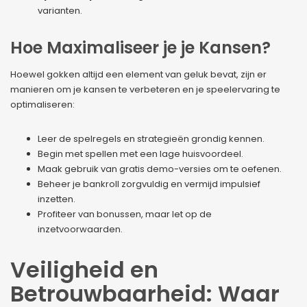
varianten.
Hoe Maximaliseer je je Kansen?
Hoewel gokken altijd een element van geluk bevat, zijn er
manieren om je kansen te verbeteren en je speelervaring te
optimaliseren:
Leer de spelregels en strategieën grondig kennen.
Begin met spellen met een lage huisvoordeel.
Maak gebruik van gratis demo-versies om te oefenen.
Beheer je bankroll zorgvuldig en vermijd impulsief
inzetten.
Profiteer van bonussen, maar let op de
inzetvoorwaarden.
Veiligheid en
Betrouwbaarheid: Waar