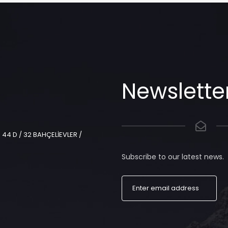
Newslette
44 D / 32 BAHÇELİEVLER /
Subscribe to our latest news.