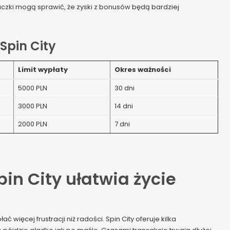
uczki mogą sprawić, że zyski z bonusów będą bardziej
Spin City
Limit wypłaty
Okres ważności
5000 PLN
30 dni
3000 PLN
14 dni
2000 PLN
7 dni
in City ułatwia życie
ć więcej frustracji niż radości. Spin City oferuje kilka