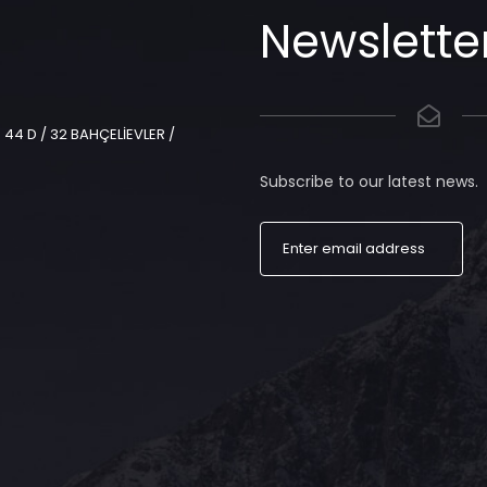
Newslette
44 D / 32 BAHÇELİEVLER /
Subscribe to our latest news.