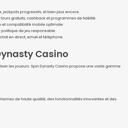
, jackpots progressifs, et bien plus encore.
tours gratuits, cashback et programmes de fidélité.
et compatibilité mobile optimale.
et politique de jeu responsable.
chat en direct, email et téléphone.
Dynasty Casino
fidéliser les joueurs. Spin Dynasty Casino propose une vaste gamme
smes de haute qualité, des fonctionnalités innovantes et des