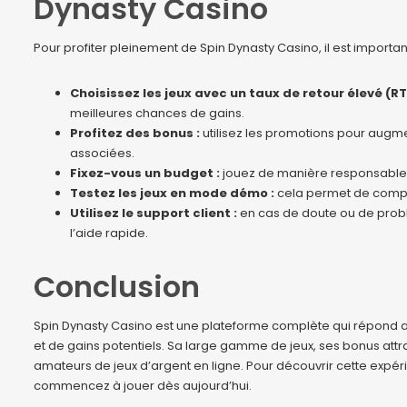
Dynasty Casino
Pour profiter pleinement de Spin Dynasty Casino, il est importan
Choisissez les jeux avec un taux de retour élevé (RT
meilleures chances de gains.
Profitez des bonus :
utilisez les promotions pour augmen
associées.
Fixez-vous un budget :
jouez de manière responsable e
Testez les jeux en mode démo :
cela permet de compren
Utilisez le support client :
en cas de doute ou de probl
l’aide rapide.
Conclusion
Spin Dynasty Casino est une plateforme complète qui répond au
et de gains potentiels. Sa large gamme de jeux, ses bonus attract
amateurs de jeux d’argent en ligne. Pour découvrir cette expé
commencez à jouer dès aujourd’hui.