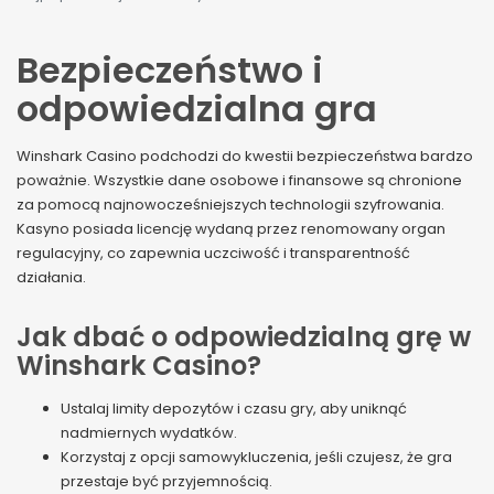
Bezpieczeństwo i
odpowiedzialna gra
Winshark Casino podchodzi do kwestii bezpieczeństwa bardzo
poważnie. Wszystkie dane osobowe i finansowe są chronione
za pomocą najnowocześniejszych technologii szyfrowania.
Kasyno posiada licencję wydaną przez renomowany organ
regulacyjny, co zapewnia uczciwość i transparentność
działania.
Jak dbać o odpowiedzialną grę w
Winshark Casino?
Ustalaj limity depozytów i czasu gry, aby uniknąć
nadmiernych wydatków.
Korzystaj z opcji samowykluczenia, jeśli czujesz, że gra
przestaje być przyjemnością.