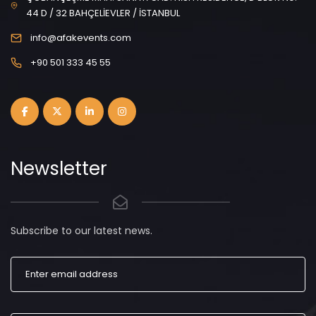
44 D / 32 BAHÇELİEVLER / İSTANBUL
info@afakevents.com
+90 501 333 45 55
Newsletter
Subscribe to our latest news.