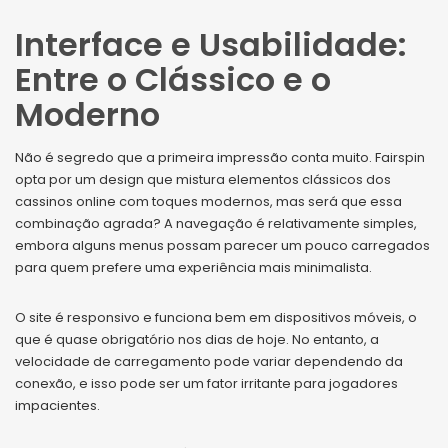
Interface e Usabilidade:
Entre o Clássico e o
Moderno
Não é segredo que a primeira impressão conta muito. Fairspin
opta por um design que mistura elementos clássicos dos
cassinos online com toques modernos, mas será que essa
combinação agrada? A navegação é relativamente simples,
embora alguns menus possam parecer um pouco carregados
para quem prefere uma experiência mais minimalista.
O site é responsivo e funciona bem em dispositivos móveis, o
que é quase obrigatório nos dias de hoje. No entanto, a
velocidade de carregamento pode variar dependendo da
conexão, e isso pode ser um fator irritante para jogadores
impacientes.