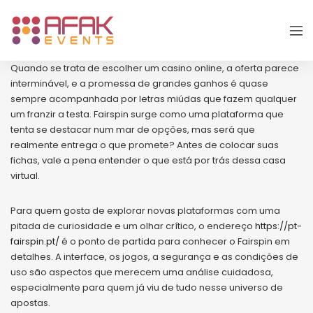
Quando se trata de escolher um casino online, a oferta parece
interminável, e a promessa de grandes ganhos é quase
sempre acompanhada por letras miúdas que fazem qualquer
um franzir a testa. Fairspin surge como uma plataforma que
tenta se destacar num mar de opções, mas será que
realmente entrega o que promete? Antes de colocar suas
fichas, vale a pena entender o que está por trás dessa casa
virtual.
Para quem gosta de explorar novas plataformas com uma
pitada de curiosidade e um olhar crítico, o endereço
https://pt-
fairspin.pt/
é o ponto de partida para conhecer o Fairspin em
detalhes. A interface, os jogos, a segurança e as condições de
uso são aspectos que merecem uma análise cuidadosa,
especialmente para quem já viu de tudo nesse universo de
apostas.