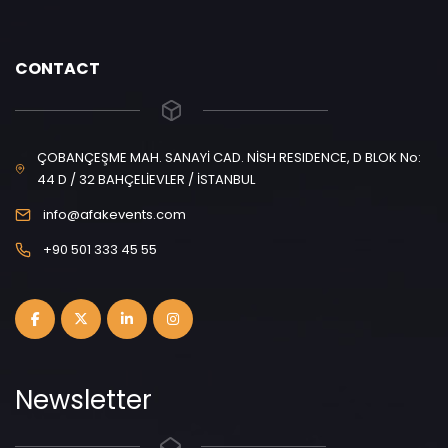
CONTACT
ÇOBANÇEŞME MAH. SANAYİ CAD. NİSH RESIDENCE, D BLOK No:
44 D / 32 BAHÇELİEVLER / İSTANBUL
info@afakevents.com
+90 501 333 45 55
Newsletter