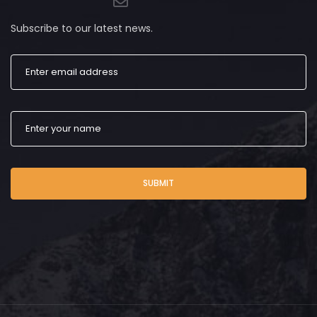
Subscribe to our latest news.
SUBMIT