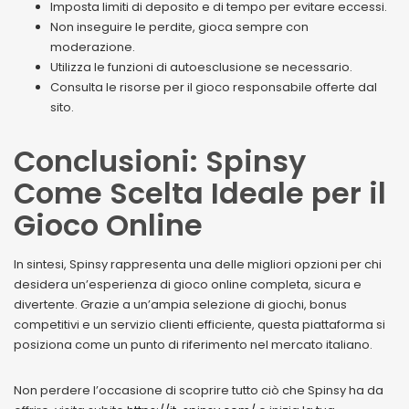
Imposta limiti di deposito e di tempo per evitare eccessi.
Non inseguire le perdite, gioca sempre con
moderazione.
Utilizza le funzioni di autoesclusione se necessario.
Consulta le risorse per il gioco responsabile offerte dal
sito.
Conclusioni: Spinsy
Come Scelta Ideale per il
Gioco Online
In sintesi, Spinsy rappresenta una delle migliori opzioni per chi
desidera un’esperienza di gioco online completa, sicura e
divertente. Grazie a un’ampia selezione di giochi, bonus
competitivi e un servizio clienti efficiente, questa piattaforma si
posiziona come un punto di riferimento nel mercato italiano.
Non perdere l’occasione di scoprire tutto ciò che Spinsy ha da