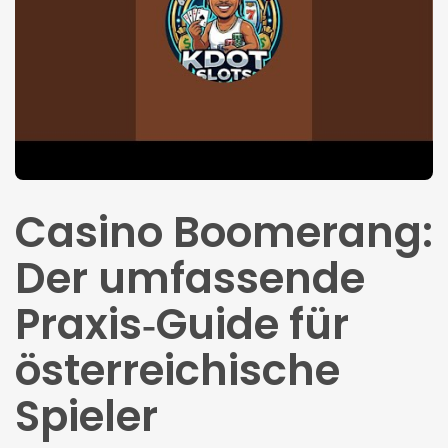
Casino Boomerang:
Der umfassende
Praxis‑Guide für
österreichische
Spieler