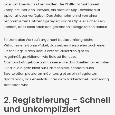
oder am Live‑Tisch sitzen wollen. Die Plattform funktioniert
komplett über den Browser, ein mobiler App‑Download ist
optional, aber verfügbar. Das Unternehmen ist von einer
renommierten EU‑Lizenz geregelt, sodass Spieler sicher sein
können, dass alles nach den geltenden Spielgesetzen abläuft.
Ein zentrales Verkaufsargument ist das umfangreiche
Willkommens‑Bonus‑Paket, das neben Freispielen auch einen
Einzahlungs‑Match‑Bonus enthält. Zusätzlich gibt es
regelmäßige Aktionen wie Reload‑Bonusse,
Cashback‑Angebote und Turniere, die das Spieltempo erhöhen.
Für alle, die gern nicht nur Casinospiele, sondern auch
Sportwetten platzieren möchten, gibt es ein integriertes
Sportsbook, das ebenfalls unter dem Markenlabel Boomerang
betrieben wird.
2. Registrierung – Schnell
und unkompliziert