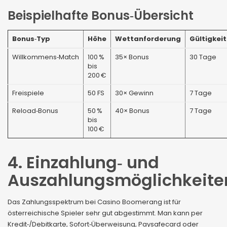
Beispielhafte Bonus‑Übersicht
Bonus‑Typ
Höhe
Wettanforderung
Gültigkeit
Willkommens‑Match
100 %
35× Bonus
30 Tage
bis
200 €
Freispiele
50 FS
30× Gewinn
7 Tage
Reload‑Bonus
50 %
40× Bonus
7 Tage
bis
100 €
4. Einzahlung‑ und
Auszahlungsmöglichkeite
Das Zahlungsspektrum bei Casino Boomerang ist für
österreichische Spieler sehr gut abgestimmt. Man kann per
Kredit‑/Debitkarte, Sofort‑Überweisung, Paysafecard oder