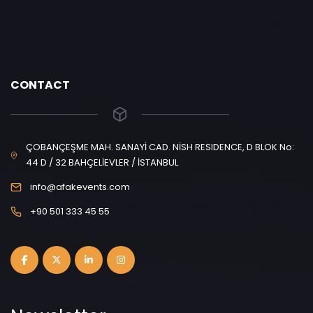
CONTACT
ÇOBANÇEŞME MAH. SANAYİ CAD. NİSH RESIDENCE, D BLOK No:
44 D / 32 BAHÇELİEVLER / İSTANBUL
info@afakevents.com
+90 501 333 45 55