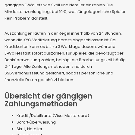
gängigen E‑Wallets wie Skrill und Neteller einzahlen. Die
Mindesteinzahlung liegt bei 10 €, was für gelegentliche Spieler
kein Problem darstellt.
Auszahlungen laufen in der Regel innerhalb von 24 Stunden,
wenn die KYC‑Verifizierung bereits abgeschlossen ist. Bei
Kreditkarten kann es bis zu 3 Werktage dauern, während
E‑Wallets fast sofort auszahlen. Für Spieler, die bevorzugt per
Banküberweisung zahlen, beträgt die Bearbeitungszeit häufig
2‑4 Tage. Alle Zahlungsmethoden sind durch
SSL‑Verschlüsselung gesichert, sodass persönliche und
finanzielle Daten geschützt bleiben.
Übersicht der gängigen
Zahlungsmethoden
Kredit‑/Debitkarte (Visa, Mastercard)
Sofort‑Überweisung
Skrill, Neteller