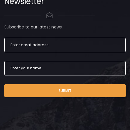
Newsletter
Subscribe to our latest news.
SUBMIT