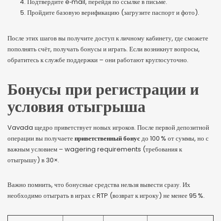
Подтвердите e‑mail, перейдя по ссылке в письме.
Пройдите базовую верификацию (загрузите паспорт и фото).
После этих шагов вы получите доступ к личному кабинету, где сможете
пополнять счёт, получать бонусы и играть. Если возникнут вопросы,
обратитесь к службе поддержки – они работают круглосуточно.
Бонусы при регистрации и
условия отыгрыша
Vavada щедро приветствует новых игроков. После первой депозитной
операции вы получаете
приветственный бонус
до 100 % от суммы, но с
важным условием – wagering requirements (требования к
отыгрышу) в 30×.
Важно помнить, что бонусные средства нельзя вывести сразу. Их
необходимо отыграть в играх с RTP (возврат к игроку) не менее 95 %.