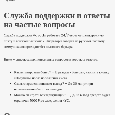
службы.
Служба поддержки и ответы
на частые вопросы
Служба поддержки Vavada работает 24/7 через чат, электронную
почту и телефонный звонок. Операторы говорят на русском, поэтому
коммуникация проходит без языкового барьера.
Ниже – список самых популярных вопросов и коротких ответов:
Как активировать бонус? – В разделе «Бонусы», нажмите кнопку
«Получить» после пополнения счета.
Сколько времени занимает вывод? – До 30 минут при
использовании быстрых методов.
Можно ли играть без верификации? – Да, но вывод средств будет
ограничен 1000 ₽ до завершения KYC.