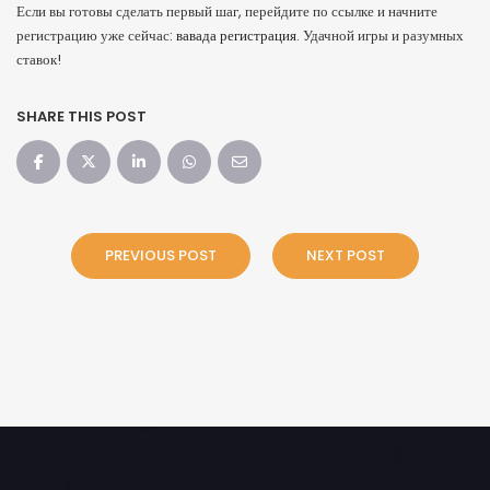
Если вы готовы сделать первый шаг, перейдите по ссылке и начните
регистрацию уже сейчас:
вавада регистрация
. Удачной игры и разумных
ставок!
SHARE THIS POST
PREVIOUS POST
NEXT POST