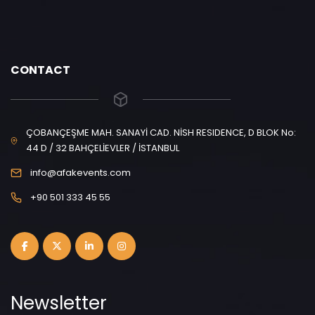
CONTACT
ÇOBANÇEŞME MAH. SANAYİ CAD. NİSH RESIDENCE, D BLOK No:
44 D / 32 BAHÇELİEVLER / İSTANBUL
info@afakevents.com
+90 501 333 45 55
Newsletter