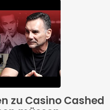
den zu Casino Cashed