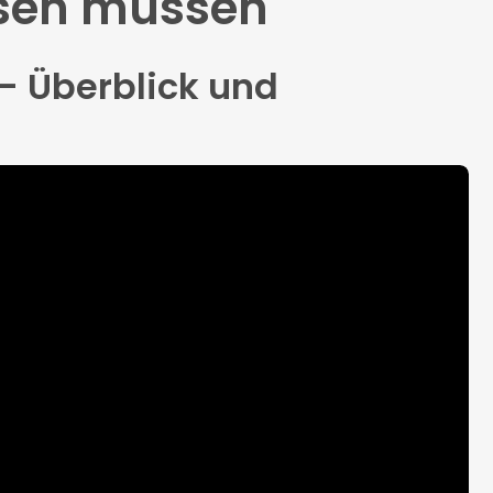
issen müssen
– Überblick und