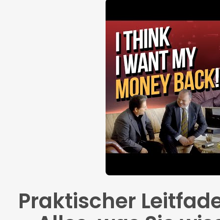
Praktischer Leitfa