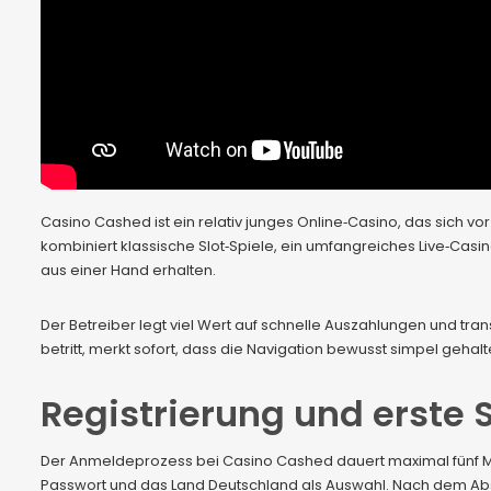
Casino Cashed ist ein relativ junges Online‑Casino, das sich vo
kombiniert klassische Slot‑Spiele, ein umfangreiches Live‑Cas
aus einer Hand erhalten.
Der Betreiber legt viel Wert auf schnelle Auszahlungen und 
betritt, merkt sofort, dass die Navigation bewusst simpel gehalte
Registrierung und erste S
Der Anmeldeprozess bei Casino Cashed dauert maximal fünf Minu
Passwort und das Land Deutschland als Auswahl. Nach dem Absen