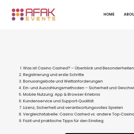
HOME
ABOU
Was ist Casino Cashed? – Überblick und Besonderheiten
Registrierung und erste Schritte
Bonusangebote und Wettanforderungen
Ein‑ und Auszahlungsmethoden – Sicherheit und Geschwi
Mobile Nutzung: App & Browser‑Erlebnis
Kundenservice und Support‑Qualität
Lizenz, Sicherheit und verantwortungsvolles Spielen
Vergleichstabelle: Casino Cashed vs. andere Top‑Casin
Fazit und praktische Tipps für den Einstieg