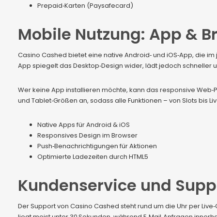
Prepaid‑Karten (Paysafecard)
Mobile Nutzung: App & B
Casino Cashed bietet eine native Android‑ und iOS‑App, die im
App spiegelt das Desktop‑Design wider, lädt jedoch schneller 
Wer keine App installieren möchte, kann das responsive Web‑Po
und Tablet‑Größen an, sodass alle Funktionen – von Slots bis Li
Native Apps für Android & iOS
Responsives Design im Browser
Push‑Benachrichtigungen für Aktionen
Optimierte Ladezeiten durch HTML5
Kundenservice und Suppo
Der Support von Casino Cashed steht rund um die Uhr per Live‑C
liegt meist unter 30 Sekunden, während E‑Mail‑Anfragen inner