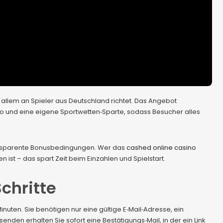
r allem an Spieler aus Deutschland richtet. Das Angebot
ino und eine eigene Sportwetten‑Sparte, sodass Besucher alles
transparente Bonusbedingungen. Wer das
cashed online casino
n ist – das spart Zeit beim Einzahlen und Spielstart.
chritte
ten. Sie benötigen nur eine gültige E‑Mail‑Adresse, ein
den erhalten Sie sofort eine Bestätigungs‑Mail, in der ein Link