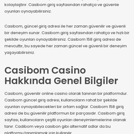
kolaylaştırır. Casibom giriş sayfasından rahatça ve güvenle
oyunları oynayabilirsiniz.
Casibom, güncel giriş adresi ile her zaman güvenilir ve güvenli
bir deneyim sunar. Casibom giriş sayfasından rahatça ve hızlı bir
şekilde oyunları oynayabilirsiniz. Casibom 158 giriş adresi de
mevcuttır, bu sayede her zaman güncel ve güvenli bir deneyim
yaşayabilirsiniz.
Casibom Casino
Hakkında Genel Bilgiler
Casibom, güvenilir online casino olarak tanınan bir platformdur.
Casibom güncel giriş adresi, kullanıcıların rahat bir şekilde
oyunları oynayabilecekleri bir ortam sağlar. Casibom 158 giriş
adresi de bu güvenilir platformun bir parçasıdır. Casibom giriş
sayfası, kullanıcıların çeşitli oyunları deneyimlemelerine olanak
tanır. Cadibom veya casibon gibi alternatif adlar da bu
platformu tanımlamak için kullanılır.