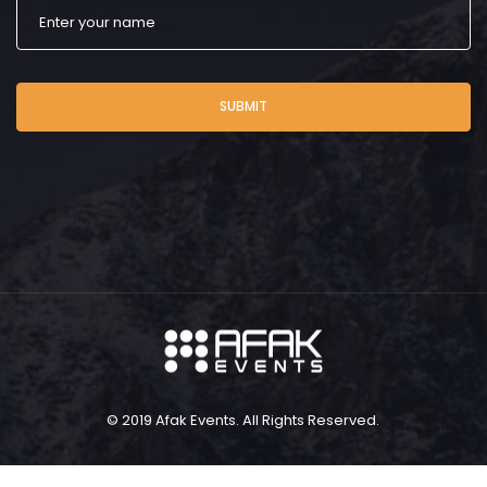
SUBMIT
© 2019 Afak Events. All Rights Reserved.