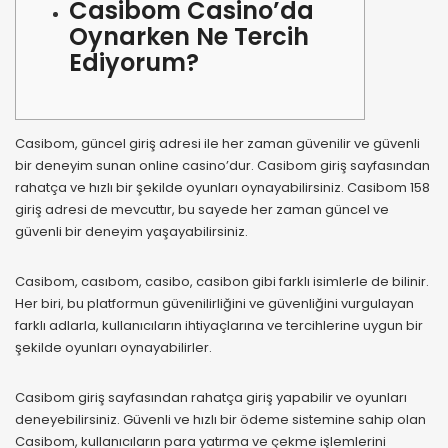
Casibom Casino’da
Oynarken Ne Tercih
Ediyorum?
Casibom, güncel giriş adresi ile her zaman güvenilir ve güvenli
bir deneyim sunan online casino’dur. Casibom giriş sayfasından
rahatça ve hızlı bir şekilde oyunları oynayabilirsiniz. Casibom 158
giriş adresi de mevcuttır, bu sayede her zaman güncel ve
güvenli bir deneyim yaşayabilirsiniz.
Casibom, casıbom, casibo, casibon gibi farklı isimlerle de bilinir.
Her biri, bu platformun güvenilirliğini ve güvenliğini vurgulayan
farklı adlarla, kullanıcıların ihtiyaçlarına ve tercihlerine uygun bir
şekilde oyunları oynayabilirler.
Casibom giriş sayfasından rahatça giriş yapabilir ve oyunları
deneyebilirsiniz. Güvenli ve hızlı bir ödeme sistemine sahip olan
Casibom, kullanıcıların para yatırma ve çekme işlemlerini