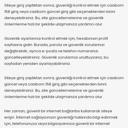
Siteye giriş yaptıktan sonra, güvenliği kontrol etmek için casibom
158 giriş veya casibom güncel giriş gibi seçeneklerden birini
deneyebilirsiniz. Bu, site güncellemelerine ve güvenlik
önlemlerine hızlı bir şekilde ulaşmanıza yardımcı olur.
Güvenlik ayarlarınızı kontrol etmek için, hesabınızın profil
sayfasına gidin. Burada, parola ve güvenlik sorularınızı
değiştirebilir, ayrıca e-posta ve telefon numaranızı
güncelleyebilirsiniz. Güvenlik sorularınızı unuttuysanız, bu
sayfadan yeniden ayarlayabilirsiniz.
Siteye giriş yaptıktan sonra, güvenliği kontrol etmek için casibom
güncel veya casibom 158 giriş gibi seçeneklerden birini
deneyebilirsiniz. Bu, site güncellemelerine ve güvenlik
önlemlerine hızlı bir şekilde ulaşmanıza yardımcı olur.
Her zaman, güvenli bir internet bağlantısı kullanarak siteye
erişin. İnternet sağlayıcınızın güvenliği hakkında bilgi edinmek
için, telefonunuza veya bilgisayarınıza güvenli bir internet