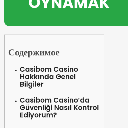
OYNAMAK
Содержимое
Casibom Casino
Hakkında Genel
Bilgiler
Casibom Casino’da
Güvenliği Nasıl Kontrol
Ediyorum?