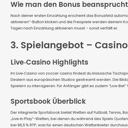
Wie man den Bonus beansprucht
Nach deiner ersten Einzahlung erscheint das Bonusfeld automa
aktivieren“-Button klicken und die Freispiele werden deinem K
Tagen nach Einzahlung aktivieren musst – sonst verfällt er.
3. Spielangebot – Casino
Live‑Casino Highlights
Im Live‑Casino von zoccer casino findest du klassische Tischspi
Dealern aus europäischen Studios gestreamt werden. Die Bildqua
Spielern zu interagieren. Für Anfänger gibt es zudem “Low‑Bet” 
Sportsbook Überblick
Der integrierte Sportsbook bietet Wetten auf Fußball, Tennis, Ba
„Live‑In‑Play“-Wetten, bei denen du während des Spiels Quoten
bei 96,5 % RTP, was für einen deutschen Wettanbieter durchaus 