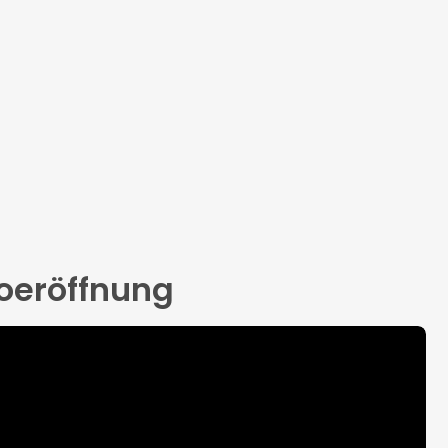
toeröffnung