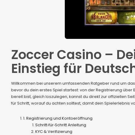
Zoccer Casino – De
Einstieg für Deutsc
Willkommen bei unserem umfassenden Ratgeber rund um da
bevor du dein erstes Spiel startest: von der Registrierung übe
bereit bist, gleich loszulegen, kannst du direkt zur offiziellen Se
für Schritt, worauf du achten solltest, damit dein Spielerlebnis 
1. Registrierung und Kontoeröffnung
Schritt‑für‑Schritt Anleitung
KYC & Verifizierung