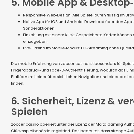
5. Mobile App & Desktop‑
Responsive Web‑Design: Alle Spiele laufen flüssig im Bro
Native App für iOS und Android: Download über den App
Sonderaktionen.
Einzahlung mit einem Klick: Gespeicherte Karten können
einzugeben.
Live‑Casino im Mobile‑Modus: HD‑Streaming ohne Qualität
Die mobile Erfahrung von zoccer casino ist besonders für Spiele
Fingerabdruck‑ und Face‑ID‑Authentifizierung, wodurch das Ein
Plattform mit einer übersichtlichen Navigation und einer breite
finden.
6. Sicherheit, Lizenz & v
Spielen
zoccer casino operiert unter der Lizenz der Malta Gaming Autho
Glücksspielbehörde registriert. Das bedeutet, dass strenge Auf