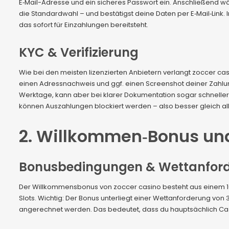
E‑Mail-Adresse und ein sicheres Passwort ein. Anschließend wä
die Standardwahl – und bestätigst deine Daten per E‑Mail‑Link.
das sofort für Einzahlungen bereitsteht.
KYC & Verifizierung
Wie bei den meisten lizenzierten Anbietern verlangt zoccer ca
einen Adressnachweis und ggf. einen Screenshot deiner Zahlun
Werktage, kann aber bei klarer Dokumentation sogar schnelle
können Auszahlungen blockiert werden – also besser gleich all
2. Willkommen‑Bonus und
Bonusbedingungen & Wettanfor
Der Willkommensbonus von zoccer casino besteht aus einem 100
Slots. Wichtig: Der Bonus unterliegt einer Wettanforderung von
angerechnet werden. Das bedeutet, dass du hauptsächlich Casin