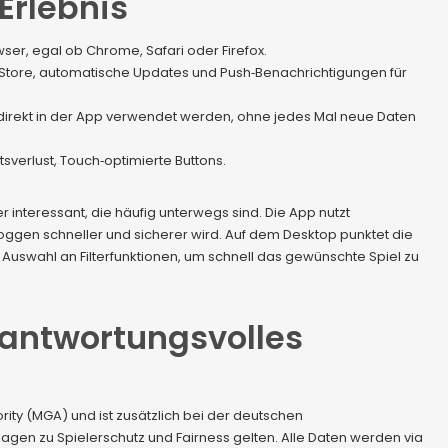
Erlebnis
wser, egal ob Chrome, Safari oder Firefox.
‑Store, automatische Updates und Push‑Benachrichtigungen für
 direkt in der App verwendet werden, ohne jedes Mal neue Daten
sverlust, Touch‑optimierte Buttons.
r interessant, die häufig unterwegs sind. Die App nutzt
loggen schneller und sicherer wird. Auf dem Desktop punktet die
n Auswahl an Filterfunktionen, um schnell das gewünschte Spiel zu
erantwortungsvolles
rity (MGA) und ist zusätzlich bei der deutschen
lagen zu Spielerschutz und Fairness gelten. Alle Daten werden via