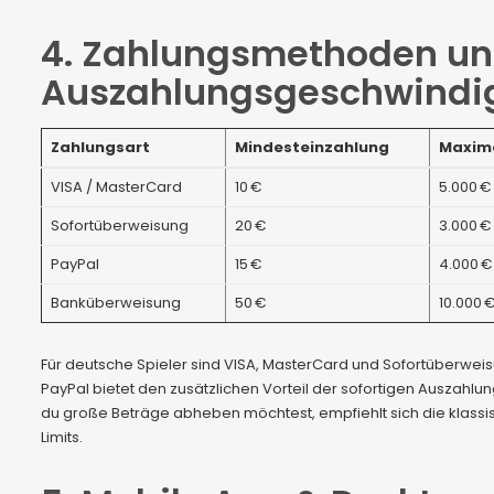
4. Zahlungsmethoden u
Auszahlungsgeschwindig
Zahlungsart
Mindesteinzahlung
Maxim
VISA / MasterCard
10 €
5.000 
Sofortüberweisung
20 €
3.000 
PayPal
15 €
4.000 
Banküberweisung
50 €
10.000 
Für deutsche Spieler sind VISA, MasterCard und Sofortüberweisu
PayPal bietet den zusätzlichen Vorteil der sofortigen Auszahlung
du große Beträge abheben möchtest, empfiehlt sich die klassi
Limits.