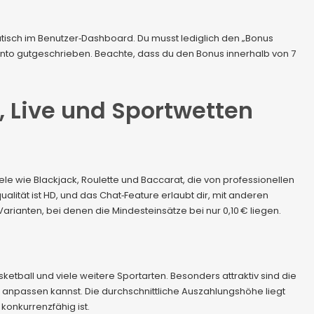
tisch im Benutzer‑Dashboard. Du musst lediglich den „Bonus
onto gutgeschrieben. Beachte, dass du den Bonus innerhalb von 7
, Live und Sportwetten
ele wie Blackjack, Roulette und Baccarat, die von professionellen
lität ist HD, und das Chat‑Feature erlaubt dir, mit anderen
Varianten, bei denen die Mindesteinsätze bei nur 0,10 € liegen.
sketball und viele weitere Sportarten. Besonders attraktiv sind die
 anpassen kannst. Die durchschnittliche Auszahlungshöhe liegt
konkurrenzfähig ist.