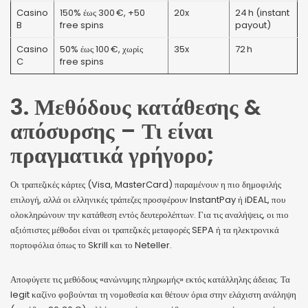
Casino
150% έως 300 €, +50
20x
24 h (instant
B
free spins
payout)
Casino
50% έως 100 €, χωρίς
35x
72 h
C
free spins
3. Μεθόδους κατάθεσης &
απόσυρσης – Τι είναι
πραγματικά γρήγορο;
Οι τραπεζικές κάρτες (Visa, MasterCard) παραμένουν η πιο δημοφιλής
επιλογή, αλλά οι ελληνικές τράπεζες προσφέρουν InstantPay ή iDEAL, που
ολοκληρώνουν την κατάθεση εντός δευτερολέπτων. Για τις αναλήψεις, οι πιο
αξιόπιστες μέθοδοι είναι οι τραπεζικές μεταφορές SEPA ή τα ηλεκτρονικά
πορτοφόλια όπως το Skrill και το Neteller.
Αποφύγετε τις μεθόδους «ανώνυμης πληρωμής» εκτός κατάλληλης άδειας. Τα
legit καζίνο φοβούνται τη νομοθεσία και θέτουν όρια στην ελάχιστη ανάληψη