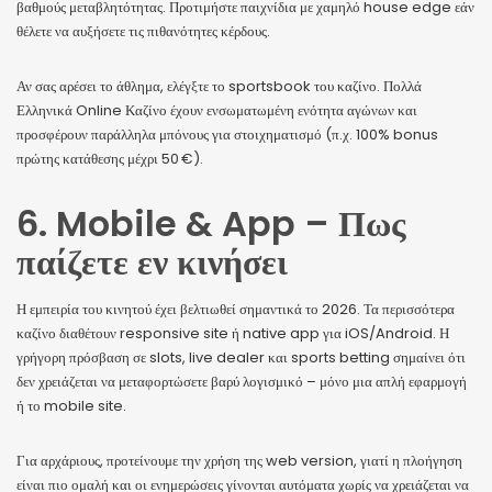
βαθμούς μεταβλητότητας. Προτιμήστε παιχνίδια με χαμηλό house edge εάν
θέλετε να αυξήσετε τις πιθανότητες κέρδους.
Αν σας αρέσει το άθλημα, ελέγξτε το sportsbook του καζίνο. Πολλά
Ελληνικά Online Καζίνο έχουν ενσωματωμένη ενότητα αγώνων και
προσφέρουν παράλληλα μπόνους για στοιχηματισμό (π.χ. 100% bonus
πρώτης κατάθεσης μέχρι 50 €).
6. Mobile & App – Πως
παίζετε εν κινήσει
Η εμπειρία του κινητού έχει βελτιωθεί σημαντικά το 2026. Τα περισσότερα
καζίνο διαθέτουν responsive site ή native app για iOS/Android. Η
γρήγορη πρόσβαση σε slots, live dealer και sports betting σημαίνει ότι
δεν χρειάζεται να μεταφορτώσετε βαρύ λογισμικό – μόνο μια απλή εφαρμογή
ή το mobile site.
Για αρχάριους, προτείνουμε την χρήση της web version, γιατί η πλοήγηση
είναι πιο ομαλή και οι ενημερώσεις γίνονται αυτόματα χωρίς να χρειάζεται να