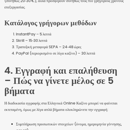
(συνήθως 20‑30 €), αλλά προσφέρουν συνήθως τους πιο γρήγορους χρόνους
επεξεργασίας.
Κατάλογος γρήγορων μεθόδων
InstantPay – 5 λεπτά
Skrill – 15‑30 λεπτά
Τραπεζική μεταφορά SEPA – 24‑48 ώρες
PayPal (περιορισμένο σε λίγα καζίνο) – 30 λεπτά
4. Εγγραφή και επαλήθευση
– Πώς να γίνετε μέλος σε 5
βήματα
Η διαδικασία εγγραφής στα Ελληνικά Online Καζίνο μπορεί να φαίνεται
εκτεταμένη, όμως με λίγα απλά βήματα ολοκληρώνετε την εγγραφή:
Συμπλήρωση προσωπικών στοιχείων (όνομα, ημερομηνία γέννησης,