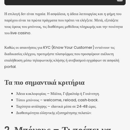
Η επιλογή δεν είναι τυχαία. Η ασφάλεια, η άδεια λειτουργίας και η φήμη του
παρόχου είναι τα πρώτα πράγματα που πρέπει να ελέγξετε. Μετά, εξετάζετε
τους όρους του μπόνους, τις διαθέσιμες μεθόδους πληρωμής και την ποιότητα
του live casino.
Καθώς οι απαιτήσεις για KYC (Know Your Customer) εντείνουν τις
διαδικασίες ελέγχου, προτιμήστε πλατφόρμες που προσφέρουν ευέλικτη
επαλήθευση μέσω τηλεφωνικής κλήσης ή ανεβασμού εγγράφων σε ασφαλή
portal.
Τα πιο σημαντικά κριτήρια
Άδεια κυκλοφορίας – Μάλτα, Γιβραλτάρ ή Γουίνιπγη.
Τύποι μπόνους – welcome, reload, cash‑back.
Ταχύτητα ανάληψης – ιδανικά μέσα σε 24‑48 ώρες.
Διαθεσιμότητα ελληνικής εξυπηρέτησης πελατών.
2. Μπόνους – Τι πρέπει να