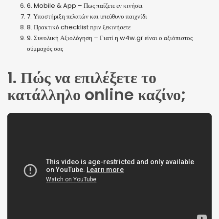
6. Mobile & App – Πως παίζετε εν κινήσει
7. Υποστήριξη πελατών και υπεύθυνο παιχνίδι
8. Πρακτικό checklist πριν ξεκινήσετε
9. Συνολική Αξιολόγηση – Γιατί η w4w.gr είναι ο αξιόπιστος
σύμμαχός σας
1. Πώς να επιλέξετε το
κατάλληλο online καζίνο;