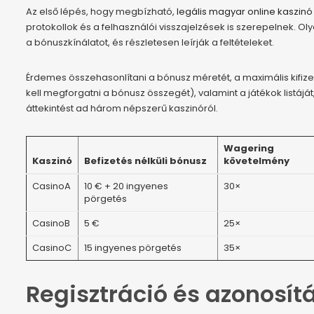
Az első lépés, hogy megbízható,
legális magyar online kaszinó
protokollok és a felhasználói visszajelzések is szerepelnek. O
a bónuszkínálatot, és részletesen leírják a feltételeket.
Érdemes összehasonlítani a bónusz méretét, a maximális kifi
kell megforgatni a bónusz összegét), valamint a játékok listájá
áttekintést ad három népszerű kaszinóról.
Wagering
Kaszinó
Befizetés nélküli bónusz
követelmény
CasinoA
10 € + 20 ingyenes
30×
pörgetés
CasinoB
5 €
25×
CasinoC
15 ingyenes pörgetés
35×
Regisztráció és azonosítá