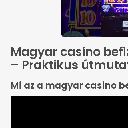
Magyar casino befi
– Praktikus útmuta
Mi az a magyar casino be