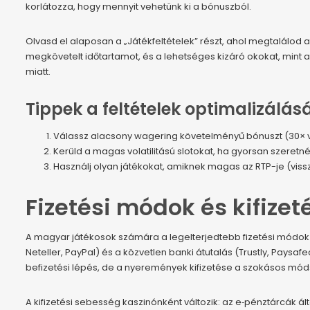
korlátozza, hogy mennyit vehetünk ki a bónuszból.
Olvasd el alaposan a „Játékfeltételek” részt, ahol megtalálod a t
megkövetelt időtartamot, és a lehetséges kizáró okokat, mint 
miatt.
Tippek a feltételek optimalizálás
Válassz alacsony wagering követelményű bónuszt (30× 
Kerüld a magas volatilitású slotokat, ha gyorsan szeretnél 
Használj olyan játékokat, amiknek magas az RTP-je (viss
Fizetési módok és kifize
A magyar játékosok számára a legelterjedtebb fizetési módok a
Neteller, PayPal) és a közvetlen banki átutalás (Trustly, Paysa
befizetési lépés, de a nyeremények kifizetése a szokásos móds
A kifizetési sebesség kaszinónként változik: az e‑pénztárcák ált