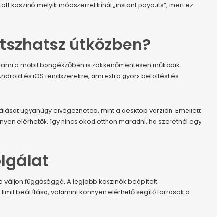
tt kaszinó melyik módszerrel kínál „instant payouts”, mert ez
átszhatsz útközben?
k, ami a mobil böngészőben is zökkenőmentesen működik.
ndroid és iOS rendszerekre, ami extra gyors betöltést és
válását ugyanúgy elvégezheted, mint a desktop verzión. Emellett
önnyen elérhetők, így nincs okod otthon maradni, ha szeretnél egy
olgálat
ne váljon függőséggé. A legjobb kaszinók beépített
 limit beállítása, valamint könnyen elérhető segítő források a