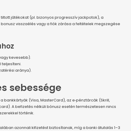
iltott játékokat (pl. bizonyos progresszív jackpotok), a
a bonusz visszaélés vagy a fiók zárása a feltételek megszegése
ához
vagy kevesebb).
teljesíteni.
zatérési aránya).
tés sebessége
 bankkártyák (Visa, MasterCard), az e‑pénztárcák (Skrill,
fecard). A befizetés nélküli bónusz esetén természetesen nincs
zerekkel történik.
alában azonnali kifizetést biztosítanak, míg a banki átutalás 1–3