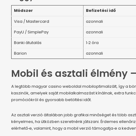
Módszer
Befizetési idő
Visa / Mastercard
azonnali
PayU / SimplePay
azonnali
Banki átutalás
1‑2 óra
Barion
azonnali
Mobil és asztali élmény –
A legtöbb magyar casino weboldal mobiloptimalizált, így a bön
kaszinók, amelyek saját mobilalkalmazást kínálnak, extra funk
promóciókról és gyorsabb betöltési időt.
Az asztali verzió általában jobb grafikai minőséget és több asztal
kényelmes, ha útközben szeretnénk játszani. Érdemes ellenőrizn
elérhető‑e, valamint, hogy a mobil verzió támogatja‑e a kedven