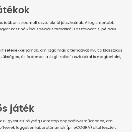
játékok
ós időben streamelt asztaloknál játszhatnak. A legismertebb
gyar kaszinó kínál speciális tematikájú asztalokat is, például
fizetésekkel járnak, ami izgalmas alternatívát nyújt a klasszikus
szükséges, és érdemes a „high‑roller” asztalokat is megfontolni,
ős játék
 az Egyesült Királyság Gamstop engedéllyel működnek, ami
zoftverek független laboratóriumok (pl. eCOGRA) által tesztelt