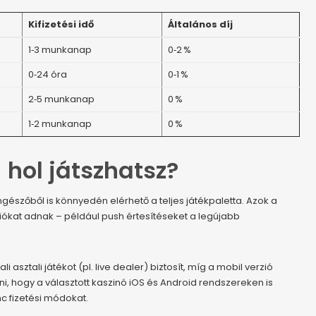
Kifizetési idő
Általános díj
1‑3 munkanap
0‑2 %
0‑24 óra
0‑1 %
2‑5 munkanap
0 %
1‑2 munkanap
0 %
 hol játszhatsz?
gészőből is könnyedén elérhető a teljes játékpaletta. Azok a
ciókat adnak – például push értesítéseket a legújabb
i asztali játékot (pl. live dealer) biztosít, míg a mobil verzió
i, hogy a választott kaszinó iOS és Android rendszereken is
c fizetési módokat.