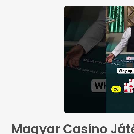
Magyar Casino Játé