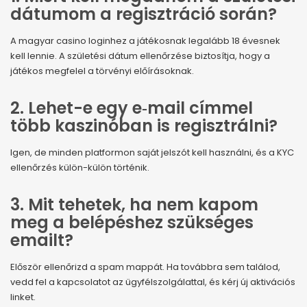
dátumom a regisztráció során?
A magyar casino loginhez a játékosnak legalább 18 évesnek
kell lennie. A születési dátum ellenőrzése biztosítja, hogy a
játékos megfelel a törvényi előírásoknak.
2. Lehet-e egy e‑mail címmel
több kaszinóban is regisztrálni?
Igen, de minden platformon saját jelszót kell használni, és a KYC
ellenőrzés külön-külön történik.
3. Mit tehetek, ha nem kapom
meg a belépéshez szükséges
emailt?
Először ellenőrizd a spam mappát. Ha továbbra sem találod,
vedd fel a kapcsolatot az ügyfélszolgálattal, és kérj új aktivációs
linket.