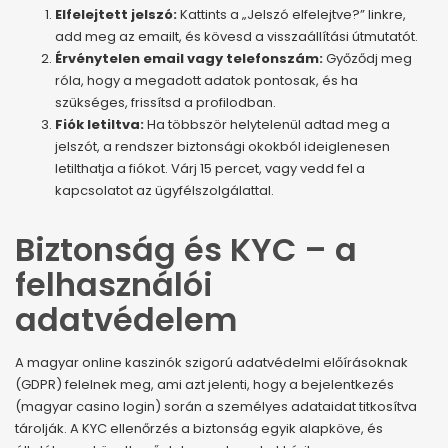
Elfelejtett jelszó:
Kattints a „Jelszó elfelejtve?” linkre,
add meg az emailt, és kövesd a visszaállítási útmutatót.
Érvénytelen email vagy telefonszám:
Győződj meg
róla, hogy a megadott adatok pontosak, és ha
szükséges, frissítsd a profilodban.
Fiók letiltva:
Ha többször helytelenül adtad meg a
jelszót, a rendszer biztonsági okokból ideiglenesen
letilthatja a fiókot. Várj 15 percet, vagy vedd fel a
kapcsolatot az ügyfélszolgálattal.
Biztonság és KYC – a
felhasználói
adatvédelem
A magyar online kaszinók szigorú adatvédelmi előírásoknak
(GDPR) felelnek meg, ami azt jelenti, hogy a bejelentkezés
(magyar casino login) során a személyes adataidat titkosítva
tárolják. A KYC ellenőrzés a biztonság egyik alapköve, és