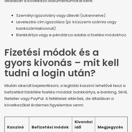
általában a következő dokumentumokat kérik:
Személyi igazolvány vagy útlevél (szkennelve).
Levelezési cím igazolása (pl. közüzemi számla vagy
bankszámlakivonat).
Bankkártya vagy e‑pénztárca adatai a fizetési módokhoz.
Fizetési módok és a
gyors kivonás – mit kell
tudni a login után?
Miután sikerült bejelentkezni, a legtöbb kaszinó lehetővé teszi a
befizetést többféle fizetési móddal: bankkártya, e‑banking, Skrill,
Neteller vagy PayPal. A feltételek eltérőek, de általában a
következőket érdemes figyelembe venni:
Kivonási
Kaszinó
Befizetési módok
idő
Megjegyzés