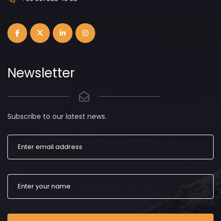
Newsletter
Subscribe to our latest news.