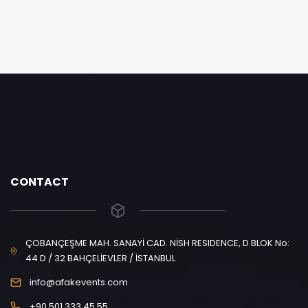
CONTACT
ÇOBANÇEŞME MAH. SANAYİ CAD. NİSH RESIDENCE, D BLOK No:
44 D / 32 BAHÇELİEVLER / İSTANBUL
info@afakevents.com
+90 501 333 45 55