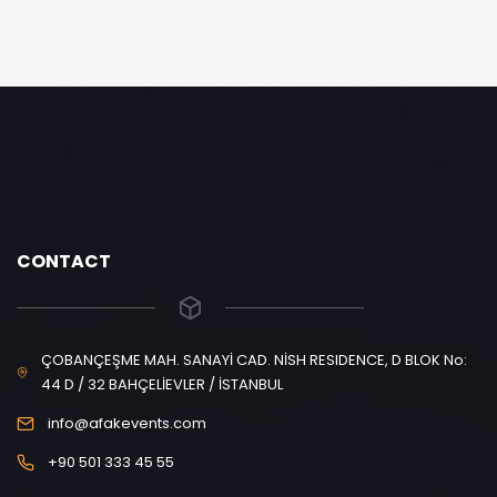
CONTACT
ÇOBANÇEŞME MAH. SANAYİ CAD. NİSH RESIDENCE, D BLOK No:
44 D / 32 BAHÇELİEVLER / İSTANBUL
info@afakevents.com
+90 501 333 45 55