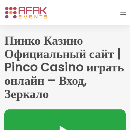
Пинко Казино
Официальный сайт |
Pinco Casino играть
онлайн – Вход,
Зеркало