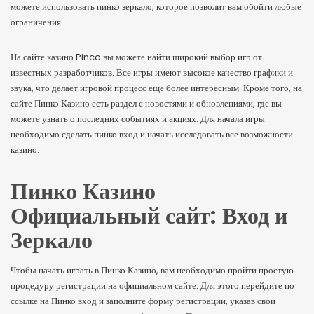
можете использовать пинко зеркало, которое позволит вам обойти любые
ограничения.
На сайте казино Pinco вы можете найти широкий выбор игр от
известных разработчиков. Все игры имеют высокое качество графики и
звука, что делает игровой процесс еще более интересным. Кроме того, на
сайте Пинко Казино есть раздел с новостями и обновлениями, где вы
можете узнать о последних событиях и акциях. Для начала игры
необходимо сделать пинко вход и начать исследовать все возможности
казино.
Пинко Казино
Официальный сайт: Вход и
Зеркало
Чтобы начать играть в Пинко Казино, вам необходимо пройти простую
процедуру регистрации на официальном сайте. Для этого перейдите по
ссылке на Пинко вход и заполните форму регистрации, указав свои