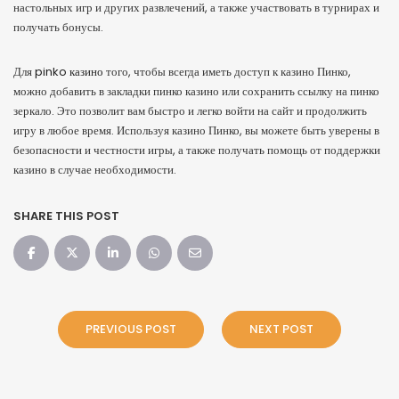
настольных игр и других развлечений, а также участвовать в турнирах и
получать бонусы.
Для
pinko казино
того, чтобы всегда иметь доступ к казино Пинко,
можно добавить в закладки пинко казино или сохранить ссылку на пинко
зеркало. Это позволит вам быстро и легко войти на сайт и продолжить
игру в любое время. Используя казино Пинко, вы можете быть уверены в
безопасности и честности игры, а также получать помощь от поддержки
казино в случае необходимости.
SHARE THIS POST
PREVIOUS POST
NEXT POST