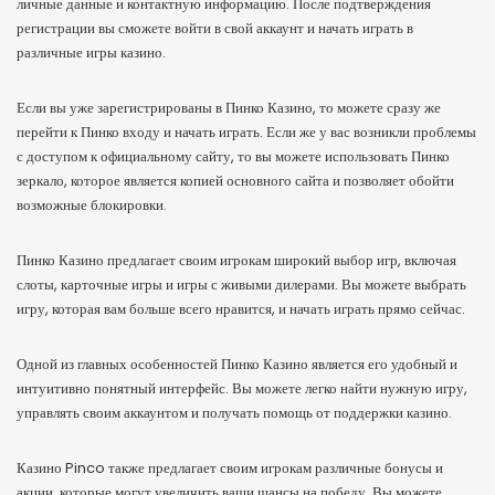
личные данные и контактную информацию. После подтверждения
регистрации вы сможете войти в свой аккаунт и начать играть в
различные игры казино.
Если вы уже зарегистрированы в Пинко Казино, то можете сразу же
перейти к Пинко входу и начать играть. Если же у вас возникли проблемы
с доступом к официальному сайту, то вы можете использовать Пинко
зеркало, которое является копией основного сайта и позволяет обойти
возможные блокировки.
Пинко Казино предлагает своим игрокам широкий выбор игр, включая
слоты, карточные игры и игры с живыми дилерами. Вы можете выбрать
игру, которая вам больше всего нравится, и начать играть прямо сейчас.
Одной из главных особенностей Пинко Казино является его удобный и
интуитивно понятный интерфейс. Вы можете легко найти нужную игру,
управлять своим аккаунтом и получать помощь от поддержки казино.
Казино Pinco также предлагает своим игрокам различные бонусы и
акции, которые могут увеличить ваши шансы на победу. Вы можете