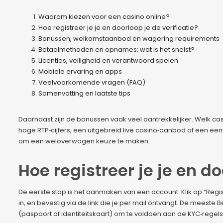
Waarom kiezen voor een casino online?
Hoe registreer je je en doorloop je de verificatie?
Bonussen, welkomstaanbod en wagering requirements
Betaalmethoden en opnames: wat is het snelst?
Licenties, veiligheid en verantwoord spelen
Mobiele ervaring en apps
Veelvoorkomende vragen (FAQ)
Samenvatting en laatste tips
Daarnaast zijn de bonussen vaak veel aantrekkelijker. Welk casin
hoge RTP‑cijfers, een uitgebreid live casino‑aanbod of een ee
om een weloverwogen keuze te maken.
Hoe registreer je je en do
De eerste stap is het aanmaken van een account. Klik op “Regi
in, en bevestig via de link die je per mail ontvangt. De meeste
(paspoort of identiteitskaart) om te voldoen aan de KYC‑regels