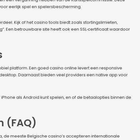
voor eerlijk spel en spelersbescherming.
el. Kijk of het casino tools biedt zoals stortingslimieten,
ing”. Een betrouwbare site heeft ook een SSL‑certificaat waardoor
s
iel platform. Een goed casino online levert een responsive
desktop. Daarnaast bieden veel providers een native app voor
op iPhone als Android kunt spelen, en of de betaalopties binnen de
n (FAQ)
a, de meeste Belgische casino’s accepteren internationale