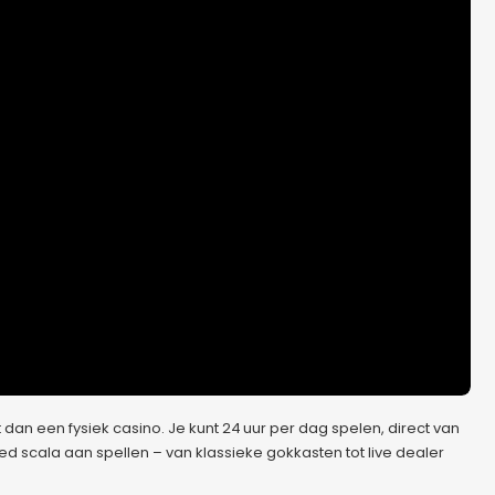
t dan een fysiek casino. Je kunt 24 uur per dag spelen, direct van
ed scala aan spellen – van klassieke gokkasten tot live dealer