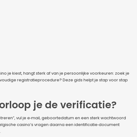
o je kiest, hangt sterk af van je persoonlijke voorkeuren: zoek je
nvoudige registratieprocedure? Deze gids helpt je stap voor stap
orloop je de verificatie?
streren”, vul je e‑mail, geboortedatum en een sterk wachtwoord
 Belgische casino’s vragen daarna een identificatie‑document
.