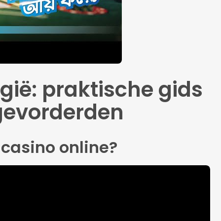
gië: praktische gids
gevorderden
casino online?