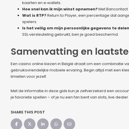
kaarten en e‑wallets.
Hoe snel kan ik mijn winst opnemen?
Met Bancontact o
Wat is RTP?
Return to Player, een percentage dat aange
spelers.
Is het veilig om mijn persoonlijke gegevens te dele
SSL‑versleuteling gebruikt, ben je goed beschermd.
Samenvatting en laatste
Een casino online kiezen in België draait om een combinatie v
gebruiksvriendelijke mobiele ervaring. Begin altijd met een kl
limieten voor jezelf.
Met de informatie in deze gids kun je zelfverzekerd een acco
je favoriete spellen – of je nu een fan bent van slots, live dea
SHARE THIS POST