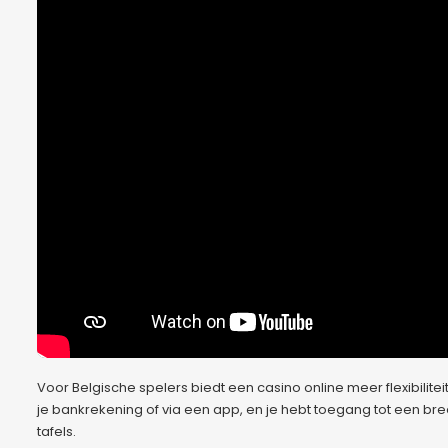
Voor Belgische spelers biedt een casino online meer flexibilitei
je bankrekening of via een app, en je hebt toegang tot een bre
tafels.