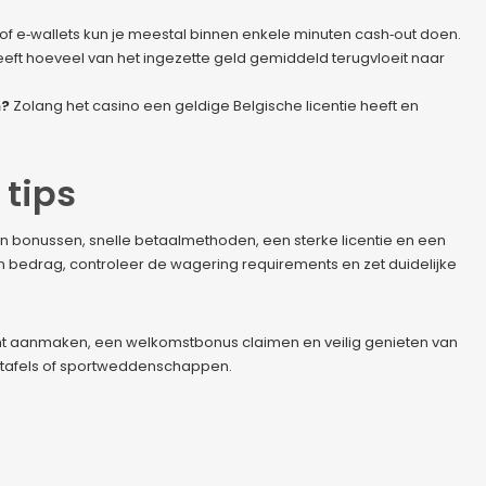
f e‑wallets kun je meestal binnen enkele minuten cash‑out doen.
eft hoeveel van het ingezette geld gemiddeld terugvloeit naar
n?
Zolang het casino een geldige Belgische licentie heeft en
 tips
an bonussen, snelle betaalmethoden, een sterke licentie en een
ein bedrag, controleer de wagering requirements en zet duidelijke
unt aanmaken, een welkomstbonus claimen en veilig genieten van
ler tafels of sportweddenschappen.