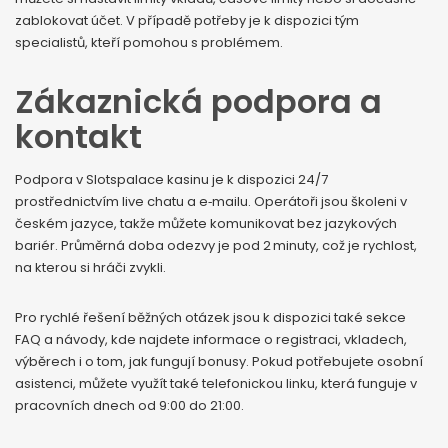
zablokovat účet. V případě potřeby je k dispozici tým
specialistů, kteří pomohou s problémem.
Zákaznická podpora a
kontakt
Podpora v Slotspalace kasinu je k dispozici 24/7
prostřednictvím live chatu a e‑mailu. Operátoři jsou školeni v
českém jazyce, takže můžete komunikovat bez jazykových
bariér. Průměrná doba odezvy je pod 2 minuty, což je rychlost,
na kterou si hráči zvykli.
Pro rychlé řešení běžných otázek jsou k dispozici také sekce
FAQ a návody, kde najdete informace o registraci, vkladech,
výběrech i o tom, jak fungují bonusy. Pokud potřebujete osobní
asistenci, můžete využít také telefonickou linku, která funguje v
pracovních dnech od 9:00 do 21:00.