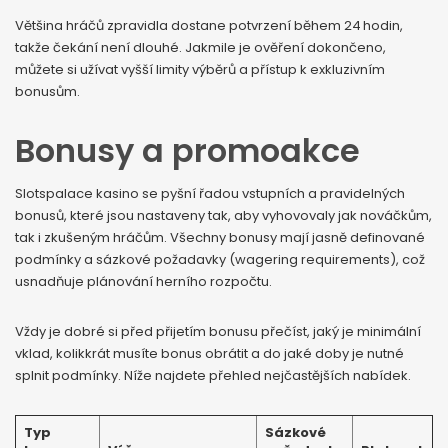
Většina hráčů zpravidla dostane potvrzení během 24 hodin,
takže čekání není dlouhé. Jakmile je ověření dokončeno,
můžete si užívat vyšší limity výběrů a přístup k exkluzivním
bonusům.
Bonusy a promoakce
Slotspalace kasino se pyšní řadou vstupních a pravidelných
bonusů, které jsou nastaveny tak, aby vyhovovaly jak nováčkům,
tak i zkušeným hráčům. Všechny bonusy mají jasně definované
podmínky a sázkové požadavky (wagering requirements), což
usnadňuje plánování herního rozpočtu.
Vždy je dobré si před přijetím bonusu přečíst, jaký je minimální
vklad, kolikkrát musíte bonus obrátit a do jaké doby je nutné
splnit podmínky. Níže najdete přehled nejčastějších nabídek.
Typ
Sázkové