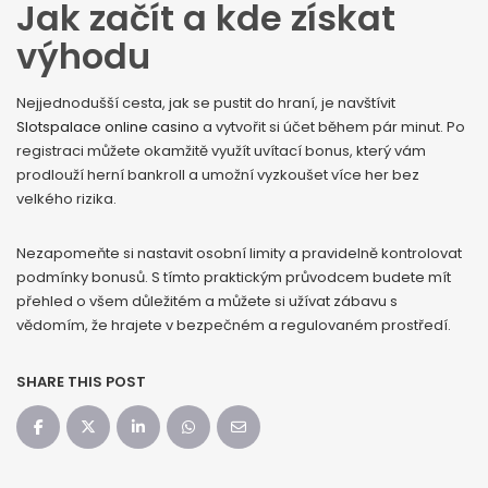
Jak začít a kde získat
výhodu
Nejjednodušší cesta, jak se pustit do hraní, je navštívit
Slotspalace online casino
a vytvořit si účet během pár minut. Po
registraci můžete okamžitě využít uvítací bonus, který vám
prodlouží herní bankroll a umožní vyzkoušet více her bez
velkého rizika.
Nezapomeňte si nastavit osobní limity a pravidelně kontrolovat
podmínky bonusů. S tímto praktickým průvodcem budete mít
přehled o všem důležitém a můžete si užívat zábavu s
vědomím, že hrajete v bezpečném a regulovaném prostředí.
SHARE THIS POST