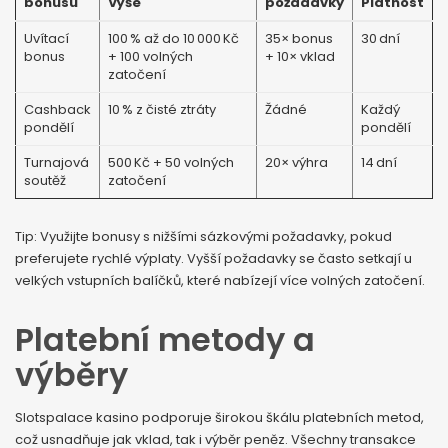
bonusu
Výše
požadavky
Platnost
Uvítací
100 % až do 10 000 Kč
35× bonus
30 dní
bonus
+ 100 volných
+ 10× vklad
zatočení
Cashback
10 % z čisté ztráty
Žádné
Každý
pondělí
pondělí
Turnajová
500 Kč + 50 volných
20× výhra
14 dní
soutěž
zatočení
Tip: Využijte bonusy s nižšími sázkovými požadavky, pokud
preferujete rychlé výplaty. Vyšší požadavky se často setkají u
velkých vstupních balíčků, které nabízejí více volných zatočení.
Platební metody a
výběry
Slotspalace kasino podporuje širokou škálu platebních metod,
což usnadňuje jak vklad, tak i výběr peněz. Všechny transakce