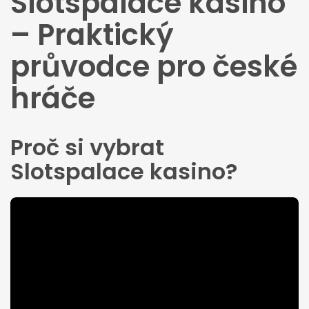
Slotspalace kasino
– Praktický
průvodce pro české
hráče
Proč si vybrat
Slotspalace kasino?