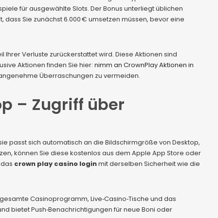
spiele für ausgewählte Slots. Der Bonus unterliegt üblichen
 dass Sie zunächst 6.000 € umsetzen müssen, bevor eine
l Ihrer Verluste zurückerstattet wird. Diese Aktionen sind
sive Aktionen finden Sie hier:
nimm an CrownPlay Aktionen in
 unangenehme Überraschungen zu vermeiden.
p – Zugriff über
 sie passt sich automatisch an die Bildschirmgröße von Desktop,
tzen, können Sie diese kostenlos aus dem Apple App Store oder
n das
crown play casino login
mit derselben Sicherheit wie die
s gesamte Casinoprogramm, Live‑Casino‑Tische und das
 und bietet Push‑Benachrichtigungen für neue Boni oder