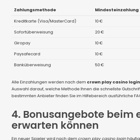
Zahlungsmethode
Mindesteinzahlung
Kreditkarte (Visa/MasterCard)
10 €
Sofortüberweisung
20 €
Giropay
10 €
Paysafecard
10 €
Banküberweisung
50 €
Alle Einzahlungen werden nach dem
crown play casino login
Auswahl darauf, welche Methode Ihnen die schnellste Gutschrif
bestimmten Anbieter finden Sie im Hilfebereich ausführliche FA
4. Bonusangebote beim e
erwarten können
Ein neuer Spieler wird nach dem
crown play casino login
häufig