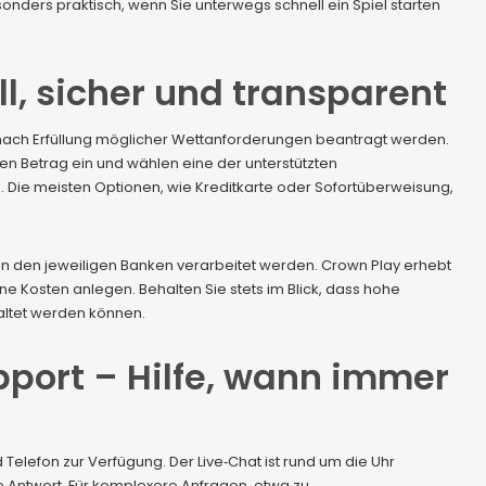
onders praktisch, wenn Sie unterwegs schnell ein Spiel starten
l, sicher und transparent
 nach Erfüllung möglicher Wettanforderungen beantragt werden.
 Betrag ein und wählen eine der unterstützten
 Die meisten Optionen, wie Kreditkarte oder Sofortüberweisung,
n den jeweiligen Banken verarbeitet werden. Crown Play erhebt
 Kosten anlegen. Behalten Sie stets im Blick, dass hohe
haltet werden können.
pport – Hilfe, wann immer
 Telefon zur Verfügung. Der Live‑Chat ist rund um die Uhr
e Antwort. Für komplexere Anfragen, etwa zu