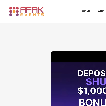
HOME
ABOU