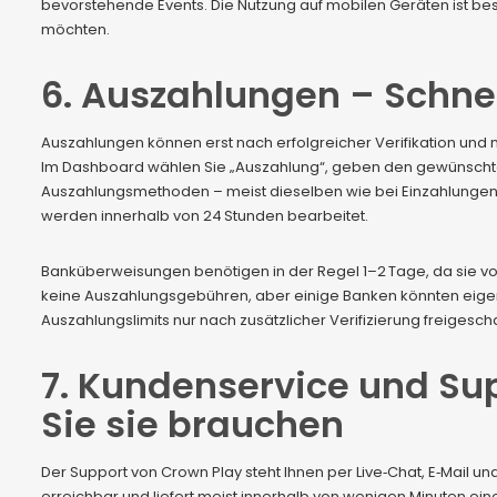
bevorstehende Events. Die Nutzung auf mobilen Geräten ist bes
möchten.
6. Auszahlungen – Schnel
Auszahlungen können erst nach erfolgreicher Verifikation und
Im Dashboard wählen Sie „Auszahlung“, geben den gewünschten
Auszahlungsmethoden – meist dieselben wie bei Einzahlungen.
werden innerhalb von 24 Stunden bearbeitet.
Banküberweisungen benötigen in der Regel 1–2 Tage, da sie vo
keine Auszahlungsgebühren, aber einige Banken könnten eigene
Auszahlungslimits nur nach zusätzlicher Verifizierung freigesc
7. Kundenservice und Su
Sie sie brauchen
Der Support von Crown Play steht Ihnen per Live‑Chat, E‑Mail und
erreichbar und liefert meist innerhalb von wenigen Minuten ein