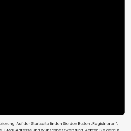
ierung. Auf der Startseite finden Sie den Button „Registrieren“,
 E‑Mail‑Adresse und Wunsch­passwort führt. Achten Sie darauf,