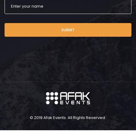
SUBMIT
© 2019 Afak Events. All Rights Reserved.