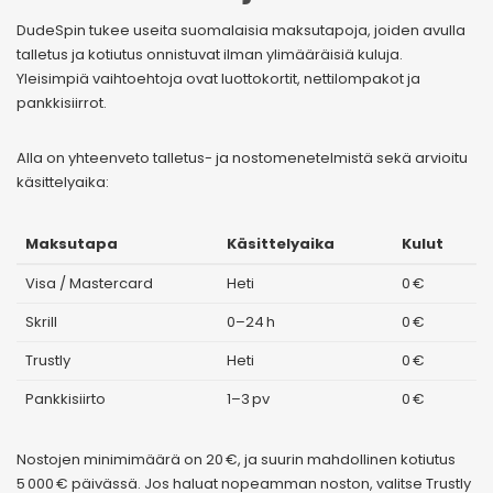
DudeSpin tukee useita suomalaisia maksutapoja, joiden avulla
talletus ja kotiutus onnistuvat ilman ylimääräisiä kuluja.
Yleisimpiä vaihtoehtoja ovat luottokortit, nettilompakot ja
pankkisiirrot.
Alla on yhteenveto talletus- ja nostomenetelmistä sekä arvioitu
käsittelyaika:
Maksutapa
Käsittelyaika
Kulut
Visa / Mastercard
Heti
0 €
Skrill
0–24 h
0 €
Trustly
Heti
0 €
Pankkisiirto
1–3 pv
0 €
Nostojen minimimäärä on 20 €, ja suurin mahdollinen kotiutus
5 000 € päivässä. Jos haluat nopeamman noston, valitse Trustly