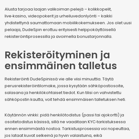
Alusta tarjoaa laajan valikoiman pelejä – kolikkopelit,
live‑kasino, videopokerit ja urheiluvedonlyönti – kaikki
yhdistettynä saumattomaan mobiilikokemukseen. Jos olet uusi
pelaaja, DudeSpin erottuu erityisesti helppokäyttöisellä
rekisteröintiprosessilla ja avoimella bonustarjonnalla.
Rekisteröityminen ja
ensimmäinen talletus
Rekisteröinti DudeSpinissä vie alle viisi minuuttia. Täytä
perusrekisteröintilomake, jossa kysytään sähköpostiosoite,
salasana ja henkilökohtaiset tiedot. Kun tilisi on vahvistettu
sähköpostin kautta, voit tehdä ensimmäisen talletuksen heti.
Käytännön vinkki: pidä henkilötodistus (passi tai ajokortti) ja
osoitetodistus käsissä, sillä ne vaaditaan KYC‑tarkistuksessa
ennen ensimmäistä nostoa. Tarkistusprosessia voi nopeuttaa,
jos lataat kuvat selkeinä ja hyvin valaistuina, eikä