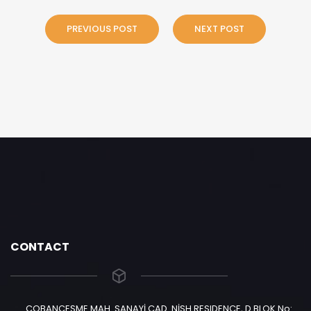
PREVIOUS POST
NEXT POST
CONTACT
ÇOBANÇEŞME MAH. SANAYİ CAD. NİSH RESIDENCE, D BLOK No: