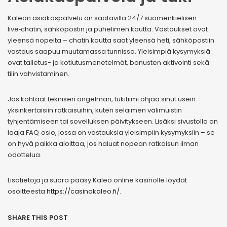
Kaleon asiakaspalvelu on saatavilla 24/7 suomenkielisen
live‑chatin, sähköpostin ja puhelimen kautta. Vastaukset ovat
yleensä nopeita – chatin kautta saat yleensä heti, sähköpostiin
vastaus saapuu muutamassa tunnissa. Yleisimpiä kysymyksiä
ovat talletus- ja kotiutusmenetelmät, bonusten aktivointi sekä
tilin vahvistaminen.
Jos kohtaat teknisen ongelman, tukitiimi ohjaa sinut usein
yksinkertaisiin ratkaisuihin, kuten selaimen välimuistin
tyhjentämiseen tai sovelluksen päivitykseen. Lisäksi sivustolla on
laaja FAQ‑osio, jossa on vastauksia yleisimpiin kysymyksiin – se
on hyvä paikka aloittaa, jos haluat nopean ratkaisun ilman
odottelua.
Lisätietoja ja suora pääsy Kaleo online kasinolle löydät
osoitteesta
https://casinokaleo.fi/
.
SHARE THIS POST