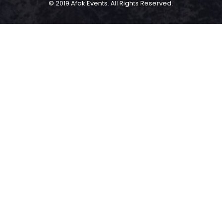
© 2019 Afak Events. All Rights Reserved.