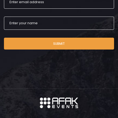
SUBMIT