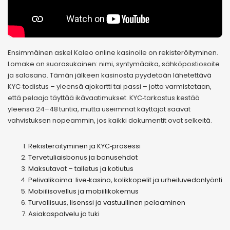
Ensimmäinen askel Kaleo online kasinolle on rekisteröityminen.
Lomake on suorasukainen: nimi, syntymäaika, sähköpostiosoite
ja salasana. Tämän jälkeen kasinosta pyydetään lähetettävä
KYC‑todistus – yleensä ajokortti tai passi – jotta varmistetaan,
että pelaaja täyttää ikävaatimukset. KYC‑tarkastus kestää
yleensä 24–48 tuntia, mutta useimmat käyttäjät saavat
vahvistuksen nopeammin, jos kaikki dokumentit ovat selkeitä.
Rekisteröityminen ja KYC‑prosessi
Tervetuliaisbonus ja bonusehdot
Maksutavat – talletus ja kotiutus
Pelivalikoima: live‑kasino, kolikkopelit ja urheiluvedonlyönti
Mobiilisovellus ja mobiilikokemus
Turvallisuus, lisenssi ja vastuullinen pelaaminen
Asiakaspalvelu ja tuki