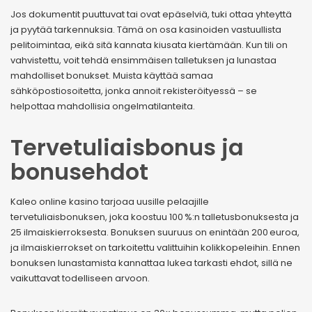
Jos dokumentit puuttuvat tai ovat epäselviä, tuki ottaa yhteyttä
ja pyytää tarkennuksia. Tämä on osa kasinoiden vastuullista
pelitoimintaa, eikä sitä kannata kiusata kiertämään. Kun tili on
vahvistettu, voit tehdä ensimmäisen talletuksen ja lunastaa
mahdolliset bonukset. Muista käyttää samaa
sähköpostiosoitetta, jonka annoit rekisteröityessä – se
helpottaa mahdollisia ongelmatilanteita.
Tervetuliaisbonus ja
bonusehdot
Kaleo online kasino tarjoaa uusille pelaajille
tervetuliaisbonuksen, joka koostuu 100 %:n talletusbonuksesta ja
25 ilmaiskierroksesta. Bonuksen suuruus on enintään 200 euroa,
ja ilmaiskierrokset on tarkoitettu valittuihin kolikkopeleihin. Ennen
bonuksen lunastamista kannattaa lukea tarkasti ehdot, sillä ne
vaikuttavat todelliseen arvoon.