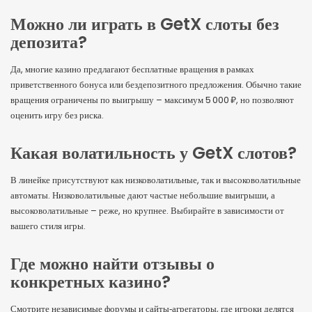
Можно ли играть в GetX слоты без
депозита?
Да, многие казино предлагают бесплатные вращения в рамках
приветственного бонуса или бездепозитного предложения. Обычно такие
вращения ограничены по выигрышу – максимум 5 000 ₽, но позволяют
оценить игру без риска.
Какая волатильность у GetX слотов?
В линейке присутствуют как низковолатильные, так и высоковолатильные
автоматы. Низковолатильные дают частые небольшие выигрыши, а
высоковолатильные – реже, но крупнее. Выбирайте в зависимости от
вашего стиля игры.
Где можно найти отзывы о
конкретных казино?
Смотрите независимые форумы и сайты‑агрегаторы, где игроки делятся