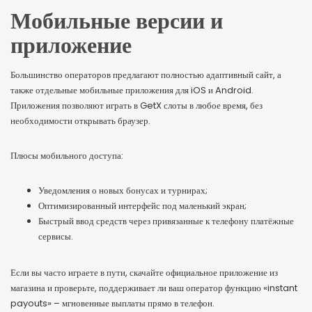
Мобильные версии и
приложение
Большинство операторов предлагают полностью адаптивный сайт, а
также отдельные мобильные приложения для iOS и Android.
Приложения позволяют играть в GetX слоты в любое время, без
необходимости открывать браузер.
Плюсы мобильного доступа:
Уведомления о новых бонусах и турнирах;
Оптимизированный интерфейс под маленький экран;
Быстрый ввод средств через привязанные к телефону платёжные
сервисы.
Если вы часто играете в пути, скачайте официальное приложение из
магазина и проверьте, поддерживает ли ваш оператор функцию «instant
payouts» – мгновенные выплаты прямо в телефон.