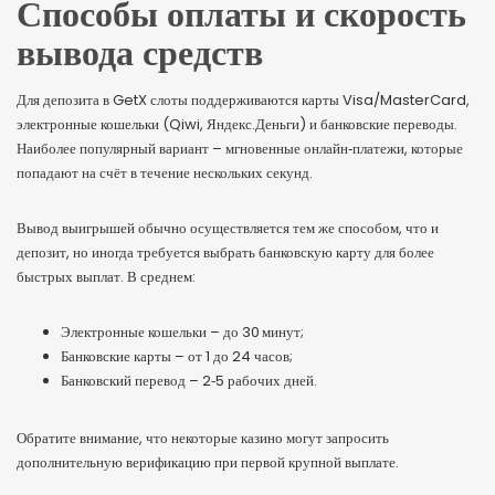
Способы оплаты и скорость
вывода средств
Для депозита в GetX слоты поддерживаются карты Visa/MasterCard,
электронные кошельки (Qiwi, Яндекс.Деньги) и банковские переводы.
Наиболее популярный вариант – мгновенные онлайн‑платежи, которые
попадают на счёт в течение нескольких секунд.
Вывод выигрышей обычно осуществляется тем же способом, что и
депозит, но иногда требуется выбрать банковскую карту для более
быстрых выплат. В среднем:
Электронные кошельки – до 30 минут;
Банковские карты – от 1 до 24 часов;
Банковский перевод – 2‑5 рабочих дней.
Обратите внимание, что некоторые казино могут запросить
дополнительную верификацию при первой крупной выплате.