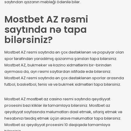
saytından qazanın məbləği ödənilə bilər.
Mostbet AZ rəsmi
saytında nə tapa
bilərsiniz?
Mostbet AZ rəsmi saytında ən çox dəstəklənən və populyar olan
spor tərəfindən yaradılmış qazanma şansları tapa bilərsiniz.
Mostbet AZ, bukmeker və kazino xidmətlərini bir-birindən
ayırmasa da, ayrı rəsmi saytlardan istifadə edə bilərsiniz.
Mostbet AZ rəsmi saytında ən çox dəstəklənən sporlar arasında
futbol, basketbol, tenis və və bukmek xidmətləri tapa bilərsiniz.
Mostbet AZ
mostbet az casino
rəsmi saytında qeydiyyat
prosesini bəzi kliklər ilə tamamlaya bilərsiniz. Mostbet az
qeydiyyat sayfasında məlumatları daxil etmək, sifariş etmək və
hesabınızı təsdiq etmək üçün əlavə məlumatlar tapa bilərsiniz.
Mostbet az qeydiyyat prosesini 10 dəqiqədə tamamlaya