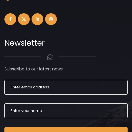
Newsletter
Subscribe to our latest news.