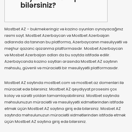
bilərsiniz?
Mostbet AZ – bukmekeringiz və kazino oyunları oynayacağınız
rəsmi sayt. Mostbet Azerbaycan və Mostbet Azerbaijan
adlarında da tanınan bu platforma, Azerbaycanın məsuliyyətli və
məşhur qazanc qazanma platformasıdır. Mosbet Azerbaycan
və Mosbet Azerbaijan adları da bu saytda istifadə edilir.
Azerbaycanda kazino saytları arasında Mostbet AZ saytının
məhsulu, güvenli və müraciətli bir məsuliyyətli platformasıdır.
Mostbet AZ saytında mostbet.com və mostbet.az domenləri ilə
müraciət edə bilərsiniz. Mostbet AZ qeydiyyat prosesini çox
kolay və sürətli yoldan tamamlayabilirsiniz. Mostbet saytında
məhsulunuzun müraciətli və məsuliyyətli xidmətlərindən istifadə
etmək üçün Mostbet AZ saytına giriş edə bilərsiniz. Mosbet AZ
saytında məhsulunuzun müraciətli xidmətlərindən istifadə etmək
üçün Mostbet AZ saytına giriş edə bilərsiniz.