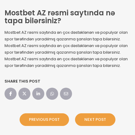
Mostbet AZ rəsmi saytında nə
tapa bilərsiniz?
Mostbet AZ rəsmi saytında ən çox dəstəklənən və populyar olan
spor tərəfindən yaradılmış qazanma şansları tapa bilərsiniz.
Mostbet AZ rəsmi saytında ən çox dəstəklənən və populyar olan
spor tərəfindən yaradılmış qazanma şansları tapa bilərsiniz.
Mostbet AZ rəsmi saytında ən çox dəstəklənən və populyar olan
spor tərəfindən yaradılmış qazanma şansları tapa bilərsiniz.
SHARE THIS POST
PREVIOUS POST
NEXT POST