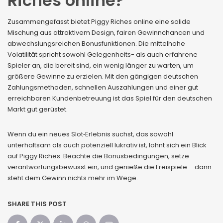
Riches online?
Zusammengefasst bietet Piggy Riches online eine solide
Mischung aus attraktivem Design, fairen Gewinnchancen und
abwechslungsreichen Bonusfunktionen. Die mittelhohe
Volatilität spricht sowohl Gelegenheits- als auch erfahrene
Spieler an, die bereit sind, ein wenig länger zu warten, um
größere Gewinne zu erzielen. Mit den gängigen deutschen
Zahlungsmethoden, schnellen Auszahlungen und einer gut
erreichbaren Kundenbetreuung ist das Spiel für den deutschen
Markt gut gerüstet.
Wenn du ein neues Slot‑Erlebnis suchst, das sowohl
unterhaltsam als auch potenziell lukrativ ist, lohnt sich ein Blick
auf Piggy Riches. Beachte die Bonusbedingungen, setze
verantwortungsbewusst ein, und genieße die Freispiele – dann
steht dem Gewinn nichts mehr im Wege.
SHARE THIS POST