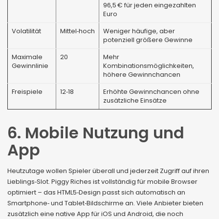
96,5 € für jeden eingezahlten
Euro
Volatilität
Mittel‑hoch
Weniger häufige, aber
potenziell größere Gewinne
Maximale
20
Mehr
Gewinnlinie
Kombinationsmöglichkeiten,
höhere Gewinnchancen
Freispiele
12‑18
Erhöhte Gewinnchancen ohne
zusätzliche Einsätze
6. Mobile Nutzung und
App
Heutzutage wollen Spieler überall und jederzeit Zugriff auf ihren
Lieblings‑Slot. Piggy Riches ist vollständig für mobile Browser
optimiert – das HTML5‑Design passt sich automatisch an
Smartphone‑ und Tablet‑Bildschirme an. Viele Anbieter bieten
zusätzlich eine native App für iOS und Android, die noch