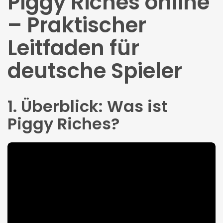
Piggy Riches online
– Praktischer
Leitfaden für
deutsche Spieler
1. Überblick: Was ist
Piggy Riches?