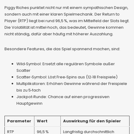
Piggy Riches punktet nicht nur mit einem sympathischen Design,
sondern auch mit einer klaren Spielmechanik. Der Return to
Player (RTP) liegt bei rund 96,5 %, was im Mittelfeld der Slots liegt.
Die Volatilität ist mittel‑hoch, das bedeutet, Gewinne kommen
nicht ständig, dafür aber häufig mit höherer Auszahlung.
Besondere Features, die das Spiel spannend machen, sind:
Wild‑Symbol: Ersetzt alle regulären Symbole außer
Scatter
Scatter‑Symbol: Löst Free‑Spins aus (12‑18 Freispiele)
Multiplikatoren: Erhöhen Gewinne während der Freispiele
bis zu 5‑fach
Jackpot‑Runde: Chance auf einen progressiven
Hauptgewinn
Parameter
Wert
Auswirkung für den Spieler
RTP
96,5 %
Langfristig durchschnittlich