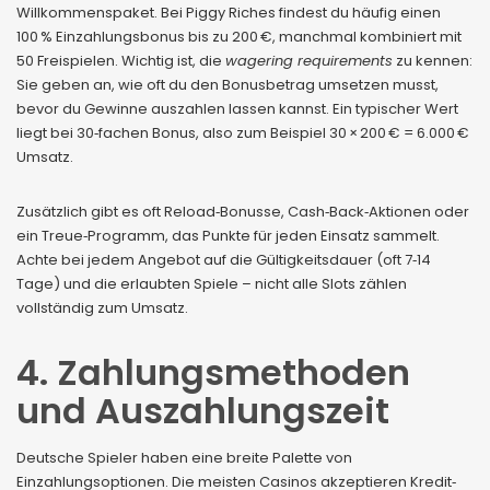
Willkommenspaket. Bei Piggy Riches findest du häufig einen
100 % Einzahlungsbonus bis zu 200 €, manchmal kombiniert mit
50 Freispielen. Wichtig ist, die
wagering requirements
zu kennen:
Sie geben an, wie oft du den Bonusbetrag umsetzen musst,
bevor du Gewinne auszahlen lassen kannst. Ein typischer Wert
liegt bei 30‑fachen Bonus, also zum Beispiel 30 × 200 € = 6.000 €
Umsatz.
Zusätzlich gibt es oft Reload‑Bonusse, Cash‑Back‑Aktionen oder
ein Treue‑Programm, das Punkte für jeden Einsatz sammelt.
Achte bei jedem Angebot auf die Gültigkeitsdauer (oft 7‑14
Tage) und die erlaubten Spiele – nicht alle Slots zählen
vollständig zum Umsatz.
4. Zahlungsmethoden
und Auszahlungszeit
Deutsche Spieler haben eine breite Palette von
Einzahlungsoptionen. Die meisten Casinos akzeptieren Kredit‑