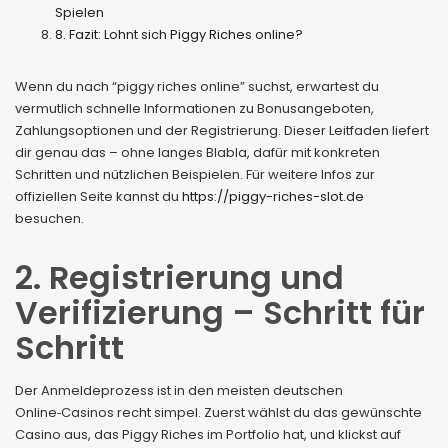
Spielen
8. Fazit: Lohnt sich Piggy Riches online?
Wenn du nach “piggy riches online” suchst, erwartest du
vermutlich schnelle Informationen zu Bonusangeboten,
Zahlungsoptionen und der Registrierung. Dieser Leitfaden liefert
dir genau das – ohne langes Blabla, dafür mit konkreten
Schritten und nützlichen Beispielen. Für weitere Infos zur
offiziellen Seite kannst du
https://piggy-riches-slot.de
besuchen.
2. Registrierung und
Verifizierung – Schritt für
Schritt
Der Anmeldeprozess ist in den meisten deutschen
Online‑Casinos recht simpel. Zuerst wählst du das gewünschte
Casino aus, das Piggy Riches im Portfolio hat, und klickst auf