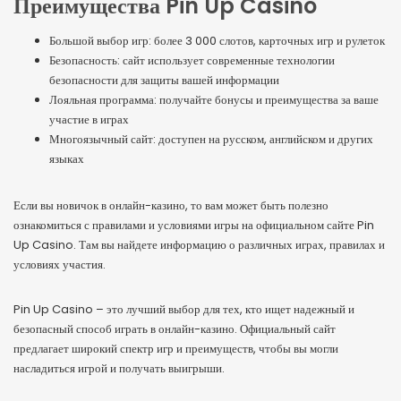
Преимущества Pin Up Casino
Большой выбор игр: более 3 000 слотов, карточных игр и рулеток
Безопасность: сайт использует современные технологии
безопасности для защиты вашей информации
Лояльная программа: получайте бонусы и преимущества за ваше
участие в играх
Многоязычный сайт: доступен на русском, английском и других
языках
Если вы новичок в онлайн-казино, то вам может быть полезно
ознакомиться с правилами и условиями игры на официальном сайте Pin
Up Casino. Там вы найдете информацию о различных играх, правилах и
условиях участия.
Pin Up Casino – это лучший выбор для тех, кто ищет надежный и
безопасный способ играть в онлайн-казино. Официальный сайт
предлагает широкий спектр игр и преимуществ, чтобы вы могли
насладиться игрой и получать выигрыши.