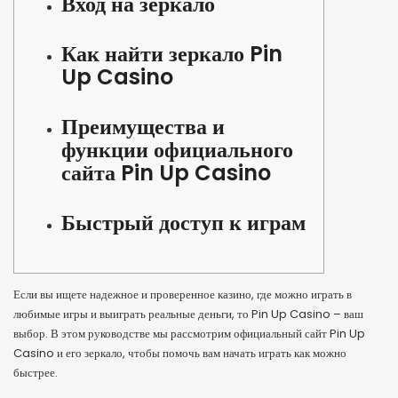
Вход на зеркало
Как найти зеркало Pin
Up Casino
Преимущества и
функции официального
сайта Pin Up Casino
Быстрый доступ к играм
Если вы ищете надежное и проверенное казино, где можно играть в
любимые игры и выиграть реальные деньги, то Pin Up Casino – ваш
выбор. В этом руководстве мы рассмотрим официальный сайт Pin Up
Casino и его зеркало, чтобы помочь вам начать играть как можно
быстрее.