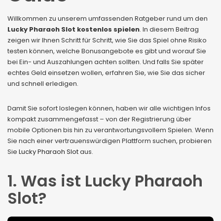
Willkommen zu unserem umfassenden Ratgeber rund um den
Lucky Pharaoh Slot kostenlos spielen
. In diesem Beitrag
zeigen wir Ihnen Schritt für Schritt, wie Sie das Spiel ohne Risiko
testen können, welche Bonusangebote es gibt und worauf Sie
bei Ein- und Auszahlungen achten sollten. Und falls Sie später
echtes Geld einsetzen wollen, erfahren Sie, wie Sie das sicher
und schnell erledigen.
Damit Sie sofort loslegen können, haben wir alle wichtigen Infos
kompakt zusammengefasst – von der Registrierung über
mobile Optionen bis hin zu verantwortungsvollem Spielen. Wenn
Sie nach einer vertrauenswürdigen Plattform suchen, probieren
Sie
Lucky Pharaoh Slot
aus.
1. Was ist Lucky Pharaoh
Slot?