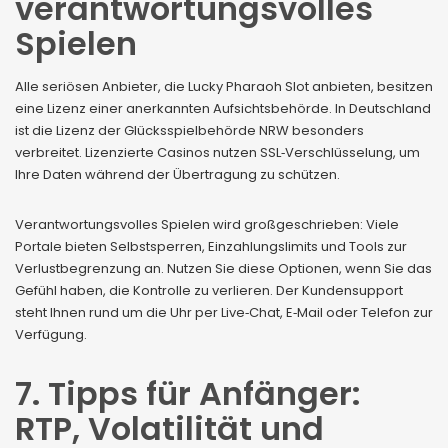
verantwortungsvolles
Spielen
Alle seriösen Anbieter, die Lucky Pharaoh Slot anbieten, besitzen
eine Lizenz einer anerkannten Aufsichtsbehörde. In Deutschland
ist die Lizenz der Glücksspielbehörde NRW besonders
verbreitet. Lizenzierte Casinos nutzen SSL‑Verschlüsselung, um
Ihre Daten während der Übertragung zu schützen.
Verantwortungsvolles Spielen wird großgeschrieben: Viele
Portale bieten Selbstsperren, Einzahlungslimits und Tools zur
Verlustbegrenzung an. Nutzen Sie diese Optionen, wenn Sie das
Gefühl haben, die Kontrolle zu verlieren. Der Kundensupport
steht Ihnen rund um die Uhr per Live‑Chat, E‑Mail oder Telefon zur
Verfügung.
7. Tipps für Anfänger:
RTP, Volatilität und