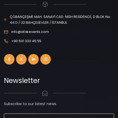
ÇOBANÇEŞME MAH. SANAYİ CAD. NİSH RESIDENCE, D BLOK No:
44 D / 32 BAHÇELİEVLER / İSTANBUL
info@afakevents.com
+90 501 333 45 55
Newsletter
Subscribe to our latest news.