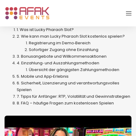
1. Was ist Lucky Pharaoh Slot?
2. Wie kann man Lucky Pharaoh Slot kostenlos spielen?
Registrierung im Demo‑Bereich
Sofortiger Zugang ohne Einzahlung
3. Bonusangebote und Willkommensaktionen
4. Einzahlung‑ und Auszahlungsmethoden
Übersicht der gängigsten Zahlungsmethoden
5. Mobile und App‑Erlebnis
6. Sicherheit, Lizenzierung und verantwortungsvolles
Spielen
7. Tipps für Anfänger: RTP, Volatilität und Gewinnstrategien
8. FAQ – häufige Fragen zum kostenlosen Spielen